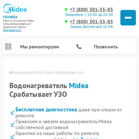
+7 (800) 301-55-83
Ежедневно, с 10:00 до 20:00
FIX-MIDEA
+7 (800) 301-55-83
Ремонт устройств Midea
Специализированный
Звонок бесплатный по РФ
cервисный центр г.
Благовещенск
Мы ремонтируем
Позвонить
енске
Водонагреватель Midea срабатывает узо
Водонагреватель
Midea
Срабатывает УЗО
Бесплатная диагностика
даже при отказе от
ремонта
Привезем и увезем водонагреватель Midea
собственной доставкой
Ремонт вертикальных пылесосов Midea
Ремонт варочных панелей Midea
Ремонт увлажнителей воздуха Midea
Ремонт морозильных камер Midea
Ремонт роботов-пылесосов Midea
Ремонт стиральных машин Midea
Ремонт микроволновых печей Midea
Ремонт очистителей воздуха Midea
Ремонт посудомоечных машин Midea
Ремонт сушильных машин Midea
Гарантия на наши работы по ремонту