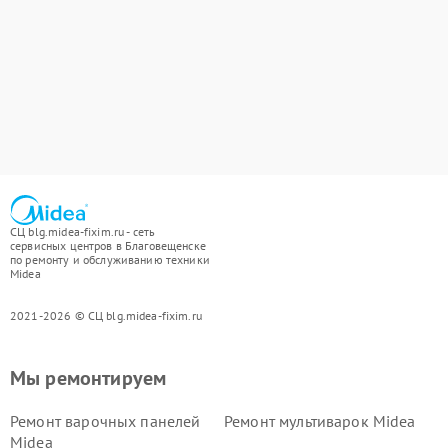
СЦ blg.midea-fixim.ru - сеть
сервисных центров в Благовещенске
по ремонту и обслуживанию техники
Midea
2021-2026 © СЦ blg.midea-fixim.ru
Мы ремонтируем
Ремонт варочных панелей
Ремонт мультиварок Midea
Midea