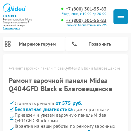
+7 (800) 301-55-83
Ежедневно, с 10:00 до 20:00
FIX-MIDEA
+7 (800) 301-55-83
Ремонт устройств Midea
Специализированный
Звонок бесплатный по РФ
cервисный центр г.
Благовещенск
Мы ремонтируем
Позвонить
енске
Ремонт варочной панели Midea Q404GFD Black в Благовещенске
Ремонт варочной панели Midea
Q404GFD Black в Благовещенске
от 575 руб.
Стоимость ремонта
Бесплатная диагностика
даже при отказе
Привезем и увезем варочную панель Midea
Q404GFD Black сами
Ремонт очистителей воздуха Midea
Ремонт водонагревателей Midea
Ремонт роботов-пылесосов Midea
Ремонт стиральных машин Midea
Ремонт микроволновых печей Midea
Ремонт вертикальных пылесосов Midea
Ремонт увлажнителей воздуха Midea
Ремонт морозильных камер Midea
Ремонт посудомоечных машин Midea
Ремонт сушильных машин Midea
Гарантия на наши работы по ремонту варочных