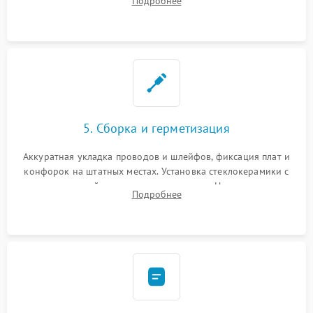
Подробнее
дорожек. Очистка контактов и замена поврежденной
проводки.
5. Сборка и герметизация
Аккуратная укладка проводов и шлейфов, фиксация плат и
конфорок на штатных местах. Установка стеклокерамики с
проверкой равномерности зазоров. Нанесение
Подробнее
термостойкого герметика или укладка уплотнительной
ленты по контуру.