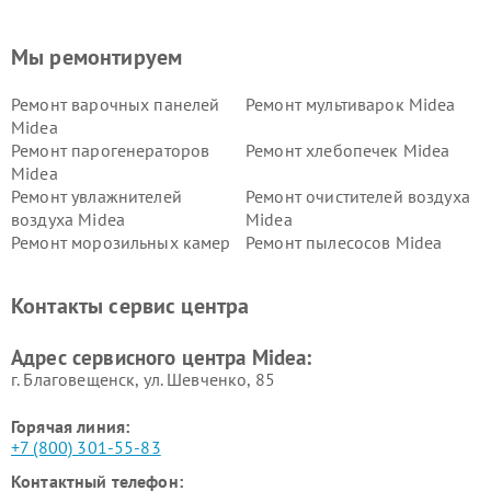
Мы ремонтируем
Ремонт варочных панелей
Ремонт мультиварок Midea
Midea
Ремонт парогенераторов
Ремонт хлебопечек Midea
Midea
Ремонт увлажнителей
Ремонт очистителей воздуха
воздуха Midea
Midea
Ремонт морозильных камер
Ремонт пылесосов Midea
Midea
Ремонт вертикальных
Ремонт обогревателей Midea
Контакты сервис центра
пылесосов Midea
Ремонт вытяжек Midea
Ремонт водонагревателей
Адрес сервисного центра Midea:
Midea
г. Благовещенск, ул. Шевченко, 85
Горячая линия:
+7 (800) 301-55-83
Контактный телефон: