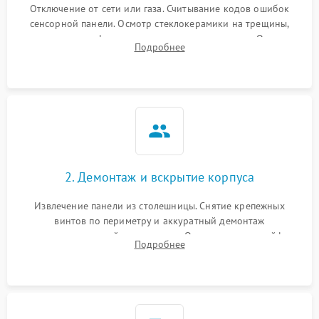
Отключение от сети или газа. Считывание кодов ошибок
сенсорной панели. Осмотр стеклокерамики на трещины,
проверка конфорок на равномерность нагрева. Опрос
Подробнее
клиента о симптомах (не включается, не видит посуду,
щелкает).
2. Демонтаж и вскрытие корпуса
Извлечение панели из столешницы. Снятие крепежных
винтов по периметру и аккуратный демонтаж
стеклокерамической поверхности. Отсоединение шлейфов
Подробнее
сенсорного блока для доступа к силовым платам, катушкам
или ТЭНам.