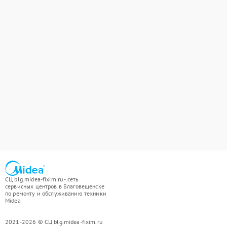
СЦ blg.midea-fixim.ru - сеть
сервисных центров в Благовещенске
по ремонту и обслуживанию техники
Midea
2021-2026 © СЦ blg.midea-fixim.ru