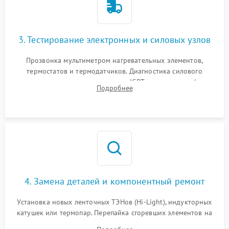
3. Тестирование электронных и силовых узлов
Прозвонка мультиметром нагревательных элементов,
термостатов и термодатчиков. Диагностика силового
модуля, реле, диодных мостов и IGBT-транзисторов (для
Подробнее
индукции). Проверка кранов и газ-контроля (для газовых
панелей).
4. Замена деталей и компонентный ремонт
Установка новых ленточных ТЭНов (Hi-Light), индукторных
катушек или термопар. Перепайка сгоревших элементов на
плате управления, восстановление токопроводящих