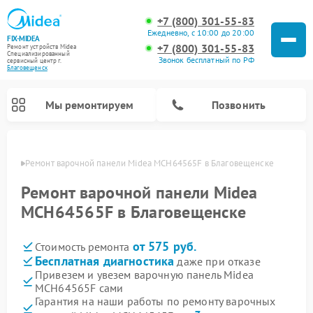
+7 (800) 301-55-83
Ежедневно, с 10:00 до 20:00
FIX-MIDEA
+7 (800) 301-55-83
Ремонт устройств Midea
Специализированный
Звонок бесплатный по РФ
cервисный центр г.
Благовещенск
Мы ремонтируем
Позвонить
енске
Ремонт варочной панели Midea MCH64565F в Благовещенске
Ремонт варочной панели Midea
MCH64565F в Благовещенске
от 575 руб.
Стоимость ремонта
Бесплатная диагностика
даже при отказе
Привезем и увезем варочную панель Midea
MCH64565F сами
Ремонт очистителей воздуха Midea
Ремонт водонагревателей Midea
Ремонт роботов-пылесосов Midea
Ремонт стиральных машин Midea
Ремонт микроволновых печей Midea
Ремонт вертикальных пылесосов Midea
Ремонт увлажнителей воздуха Midea
Ремонт морозильных камер Midea
Ремонт посудомоечных машин Midea
Ремонт сушильных машин Midea
Гарантия на наши работы по ремонту варочных