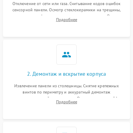
Отключение от сети или газа. Считывание кодов ошибок
сенсорной панели. Осмотр стеклокерамики на трещины,
проверка конфорок на равномерность нагрева. Опрос
Подробнее
клиента о симптомах (не включается, не видит посуду,
щелкает).
2. Демонтаж и вскрытие корпуса
Извлечение панели из столешницы. Снятие крепежных
винтов по периметру и аккуратный демонтаж
стеклокерамической поверхности. Отсоединение шлейфов
Подробнее
сенсорного блока для доступа к силовым платам, катушкам
или ТЭНам.