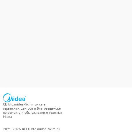
СЦ blg.midea-fixim.ru - сеть
сервисных центров в Благовещенске
по ремонту и обслуживанию техники
Midea
2021-2026 © СЦ blg.midea-fixim.ru