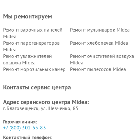
Мы ремонтируем
Ремонт варочных панелей
Ремонт мультиварок Midea
Midea
Ремонт парогенераторов
Ремонт хлебопечек Midea
Midea
Ремонт увлажнителей
Ремонт очистителей воздуха
воздуха Midea
Midea
Ремонт морозильных камер
Ремонт пылесосов Midea
Midea
Ремонт вертикальных
Ремонт обогревателей Midea
Контакты сервис центра
пылесосов Midea
Ремонт вытяжек Midea
Ремонт водонагревателей
Адрес сервисного центра Midea:
Midea
г. Благовещенск, ул. Шевченко, 85
Горячая линия:
+7 (800) 301-55-83
Контактный телефон: