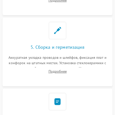
Подробнее
дорожек. Очистка контактов и замена поврежденной
проводки.
5. Сборка и герметизация
Аккуратная укладка проводов и шлейфов, фиксация плат и
конфорок на штатных местах. Установка стеклокерамики с
проверкой равномерности зазоров. Нанесение
Подробнее
термостойкого герметика или укладка уплотнительной
ленты по контуру.