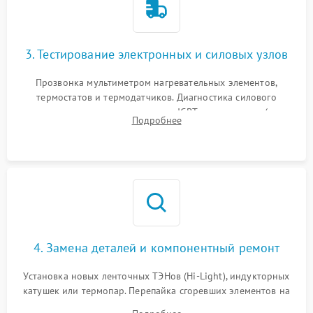
3. Тестирование электронных и силовых узлов
Прозвонка мультиметром нагревательных элементов,
термостатов и термодатчиков. Диагностика силового
модуля, реле, диодных мостов и IGBT-транзисторов (для
Подробнее
индукции). Проверка кранов и газ-контроля (для газовых
панелей).
4. Замена деталей и компонентный ремонт
Установка новых ленточных ТЭНов (Hi-Light), индукторных
катушек или термопар. Перепайка сгоревших элементов на
плате управления, восстановление токопроводящих