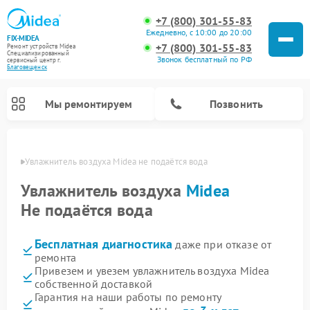
+7 (800) 301-55-83
Ежедневно, с 10:00 до 20:00
FIX-MIDEA
+7 (800) 301-55-83
Ремонт устройств Midea
Специализированный
Звонок бесплатный по РФ
cервисный центр г.
Благовещенск
Мы ремонтируем
Позвонить
енске
Увлажнитель воздуха Midea не подаётся вода
Увлажнитель воздуха
Midea
Не подаётся вода
Бесплатная диагностика
даже при отказе от
ремонта
Привезем и увезем увлажнитель воздуха Midea
собственной доставкой
Ремонт варочных панелей Midea
Ремонт очистителей воздуха Midea
Ремонт водонагревателей Midea
Ремонт роботов-пылесосов Midea
Ремонт стиральных машин Midea
Ремонт микроволновых печей Midea
Ремонт вертикальных пылесосов Midea
Ремонт морозильных камер Midea
Ремонт посудомоечных машин Midea
Ремонт сушильных машин Midea
Гарантия на наши работы по ремонту