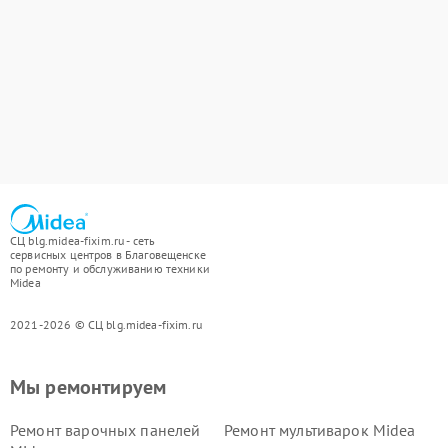
СЦ blg.midea-fixim.ru - сеть
сервисных центров в Благовещенске
по ремонту и обслуживанию техники
Midea
2021-2026 © СЦ blg.midea-fixim.ru
Мы ремонтируем
Ремонт варочных панелей
Ремонт мультиварок Midea