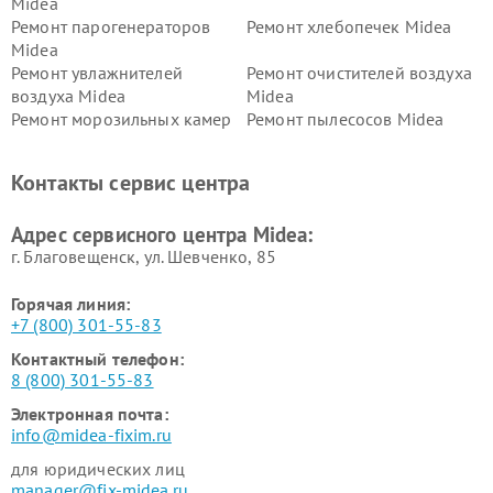
Midea
Ремонт парогенераторов
Ремонт хлебопечек Midea
Midea
Ремонт увлажнителей
Ремонт очистителей воздуха
воздуха Midea
Midea
Ремонт морозильных камер
Ремонт пылесосов Midea
Midea
Ремонт вертикальных
Ремонт обогревателей Midea
Контакты сервис центра
пылесосов Midea
Ремонт вытяжек Midea
Ремонт водонагревателей
Адрес сервисного центра Midea:
Midea
г. Благовещенск, ул. Шевченко, 85
Горячая линия:
+7 (800) 301-55-83
Контактный телефон:
8 (800) 301-55-83
Электронная почта:
info@midea-fixim.ru
для юридических лиц
manager@fix-midea.ru