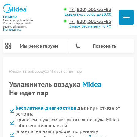
+7 (800) 301-55-83
Ежедневно, с 10:00 до 20:00
FIX-MIDEA
+7 (800) 301-55-83
Ремонт устройств Midea
Специализированный
Звонок бесплатный по РФ
cервисный центр г.
Благовещенск
Мы ремонтируем
Позвонить
енске
Увлажнитель воздуха Midea не идёт пар
Увлажнитель воздуха
Midea
Не идёт пар
Бесплатная диагностика
даже при отказе от
ремонта
Привезем и увезем увлажнитель воздуха Midea
собственной доставкой
Ремонт варочных панелей Midea
Ремонт очистителей воздуха Midea
Ремонт водонагревателей Midea
Ремонт роботов-пылесосов Midea
Ремонт стиральных машин Midea
Ремонт микроволновых печей Midea
Ремонт вертикальных пылесосов Midea
Ремонт морозильных камер Midea
Ремонт посудомоечных машин Midea
Ремонт сушильных машин Midea
Гарантия на наши работы по ремонту