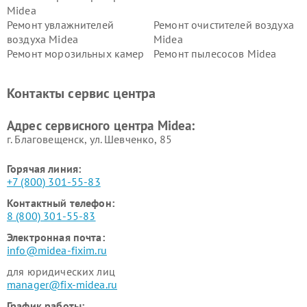
Midea
Ремонт увлажнителей
Ремонт очистителей воздуха
воздуха Midea
Midea
Ремонт морозильных камер
Ремонт пылесосов Midea
Midea
Ремонт вертикальных
Ремонт обогревателей Midea
Контакты сервис центра
пылесосов Midea
Ремонт вытяжек Midea
Ремонт водонагревателей
Адрес сервисного центра Midea:
Midea
г. Благовещенск, ул. Шевченко, 85
Горячая линия:
+7 (800) 301-55-83
Контактный телефон:
8 (800) 301-55-83
Электронная почта:
info@midea-fixim.ru
для юридических лиц
manager@fix-midea.ru
График работы: