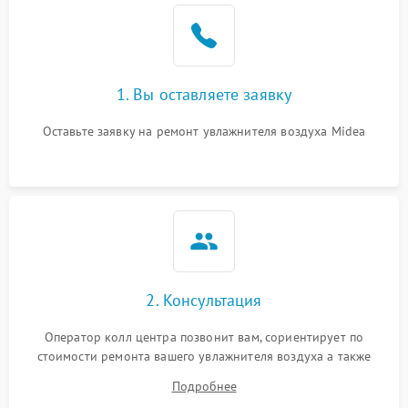
Неисправность системы
1000 ₽
Подробнее →
защиты от перегрева
1. Вы оставляете заявку
Повреждение системы
защиты от
1000 ₽
Подробнее →
перенапряжения
Оставьте заявку на ремонт увлажнителя воздуха Midea
Неисправность системы
1000 ₽
Подробнее →
защиты от замыкания
Повреждение системы
1000 ₽
Подробнее →
защиты от перегрузок
Не отключается
1300 ₽
Подробнее →
2. Консультация
Оператор колл центра позвонит вам, сориентирует по
стоимости ремонта вашего увлажнителя воздуха а также
ответит на все ваши вопросы.
Подробнее