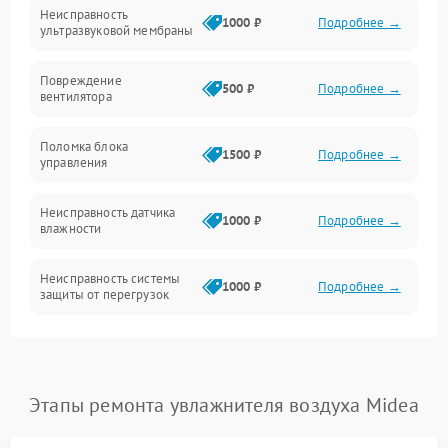
Неисправность
Механические повреждения
1000 ₽
Подробнее →
ультразвуковой мембраны
Электропитание
Повреждение
500 ₽
Подробнее →
вентилятора
Управление
Поломка блока
1500 ₽
Подробнее →
управления
Датчики
Неисправность датчика
1000 ₽
Подробнее →
влажности
Неисправность системы
1000 ₽
Подробнее →
защиты от перегрузок
Повреждение системы
автоматического
1000 ₽
Подробнее →
отключения
Этапы ремонта увлажнителя воздуха Midea
Поломка системы защиты
1000 ₽
Подробнее →
от короткого замыкания