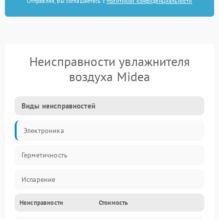
Отправляя, Вы соглашаетесь с
политикой конфиденциальности
Неисправности увлажнителя
воздуха Midea
Виды неисправностей
Электроника
Герметичность
Испарение
Неисправности
Стоимость
Водяной тракт