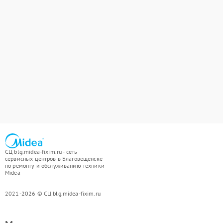
СЦ blg.midea-fixim.ru - сеть
сервисных центров в Благовещенске
по ремонту и обслуживанию техники
Midea
2021-2026 © СЦ blg.midea-fixim.ru