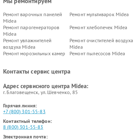
Мы ремонтируем
Ремонт варочных панелей
Ремонт мультиварок Midea
Midea
Ремонт парогенераторов
Ремонт хлебопечек Midea
Midea
Ремонт увлажнителей
Ремонт очистителей воздуха
воздуха Midea
Midea
Ремонт морозильных камер
Ремонт пылесосов Midea
Midea
Ремонт вертикальных
Ремонт обогревателей Midea
Контакты сервис центра
пылесосов Midea
Ремонт вытяжек Midea
Ремонт водонагревателей
Адрес сервисного центра Midea:
Midea
г. Благовещенск, ул. Шевченко, 85
Горячая линия:
+7 (800) 301-55-83
Контактный телефон:
8 (800) 301-55-83
Электронная почта: