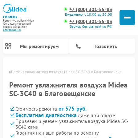
+7 (800) 301-55-83
Ежедневно, с 10:00 до 20:00
FIX-MIDEA
+7 (800) 301-55-83
Ремонт устройств Midea
Специализированный
Звонок бесплатный по РФ
cервисный центр г.
Благовещенск
Мы ремонтируем
Позвонить
енске
Ремонт увлажнителя воздуха Midea SC-3C40 в Благовещенске
Ремонт увлажнителя воздуха Midea
SC-3C40 в Благовещенске
от 575 руб.
Стоимость ремонта
Бесплатная диагностика
даже при отказе
Привезем и увезем увлажнитель воздуха Midea SC-
3C40 сами
Ремонт варочных панелей Midea
Ремонт очистителей воздуха Midea
Ремонт водонагревателей Midea
Ремонт роботов-пылесосов Midea
Ремонт стиральных машин Midea
Ремонт микроволновых печей Midea
Ремонт вертикальных пылесосов Midea
Ремонт морозильных камер Midea
Ремонт посудомоечных машин Midea
Ремонт сушильных машин Midea
Гарантия на наши работы по ремонту