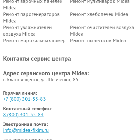
Ремонт варочных панелей
Ремонт мультиварок Midea
Midea
Ремонт парогенераторов
Ремонт хлебопечек Midea
Midea
Ремонт увлажнителей
Ремонт очистителей воздуха
воздуха Midea
Midea
Ремонт морозильных камер
Ремонт пылесосов Midea
Midea
Ремонт вертикальных
Ремонт обогревателей Midea
Контакты сервис центра
пылесосов Midea
Ремонт вытяжек Midea
Ремонт водонагревателей
Адрес сервисного центра Midea:
Midea
г. Благовещенск, ул. Шевченко, 85
Горячая линия:
+7 (800) 301-55-83
Контактный телефон:
8 (800) 301-55-83
Электронная почта:
info@midea-fixim.ru
для юридических лиц