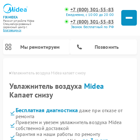
+7 (800) 301-55-83
Ежедневно, с 10:00 до 20:00
FIX-MIDEA
+7 (800) 301-55-83
Ремонт устройств Midea
Специализированный
Звонок бесплатный по РФ
cервисный центр г.
Благовещенск
Мы ремонтируем
Позвонить
енске
Увлажнитель воздуха Midea капает снизу
Увлажнитель воздуха
Midea
Капает снизу
Бесплатная диагностика
даже при отказе от
ремонта
Привезем и увезем увлажнитель воздуха Midea
собственной доставкой
Ремонт варочных панелей Midea
Ремонт очистителей воздуха Midea
Ремонт водонагревателей Midea
Ремонт роботов-пылесосов Midea
Ремонт стиральных машин Midea
Ремонт микроволновых печей Midea
Ремонт вертикальных пылесосов Midea
Ремонт морозильных камер Midea
Ремонт посудомоечных машин Midea
Ремонт сушильных машин Midea
Гарантия на наши работы по ремонту