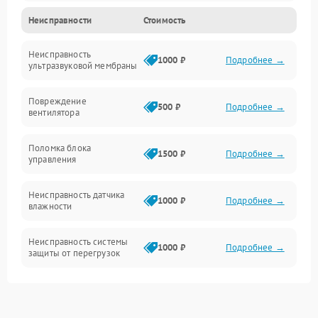
Неисправности
Стоимость
Водяной тракт
Неисправность
Механические повреждения
1000 ₽
Подробнее →
ультразвуковой мембраны
Электропитание
Повреждение
500 ₽
Подробнее →
вентилятора
Управление
Поломка блока
1500 ₽
Подробнее →
управления
Датчики
Неисправность датчика
1000 ₽
Подробнее →
влажности
Неисправность системы
1000 ₽
Подробнее →
защиты от перегрузок
Повреждение системы
автоматического
1000 ₽
Подробнее →
отключения