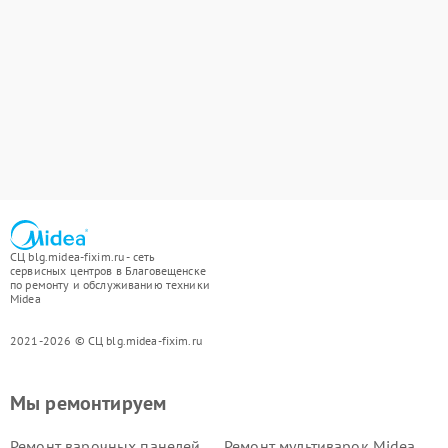
СЦ blg.midea-fixim.ru - сеть
сервисных центров в Благовещенске
по ремонту и обслуживанию техники
Midea
2021-2026 © СЦ blg.midea-fixim.ru
Мы ремонтируем
Ремонт варочных панелей
Ремонт мультиварок Midea