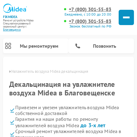
+7 (800) 301-55-83
Ежедневно, с 10:00 до 20:00
FIX-MIDEA
+7 (800) 301-55-83
Ремонт устройств Midea
Специализированный
Звонок бесплатный по РФ
cервисный центр г.
Благовещенск
Мы ремонтируем
Позвонить
енске
Увлажнитель воздуха Midea декальцинация
Декальцинация на увлажнителе
воздуха Midea в Благовещенске
Привезем и увезем увлажнитель воздуха Midea
собственной доставкой
Гарантия на наши работы по ремонту
до 3-х лет
увлажнителей воздуха Midea
Ремонт варочных панелей Midea
Ремонт очистителей воздуха Midea
Ремонт водонагревателей Midea
Ремонт роботов-пылесосов Midea
Ремонт стиральных машин Midea
Ремонт микроволновых печей Midea
Ремонт вертикальных пылесосов Midea
Ремонт морозильных камер Midea
Ремонт посудомоечных машин Midea
Ремонт сушильных машин Midea
Срочный ремонт увлажнителей воздуха Midea в