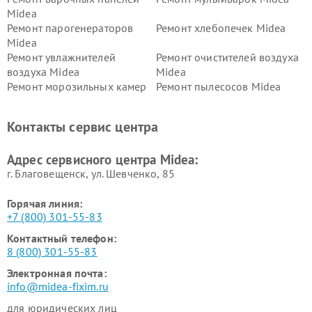
Midea
Ремонт парогенераторов
Ремонт хлебопечек Midea
Midea
Ремонт увлажнителей
Ремонт очистителей воздуха
воздуха Midea
Midea
Ремонт морозильных камер
Ремонт пылесосов Midea
Midea
Ремонт вертикальных
Ремонт обогревателей Midea
Контакты сервис центра
пылесосов Midea
Ремонт вытяжек Midea
Ремонт водонагревателей
Адрес сервисного центра Midea:
Midea
г. Благовещенск, ул. Шевченко, 85
Горячая линия:
+7 (800) 301-55-83
Контактный телефон:
8 (800) 301-55-83
Электронная почта:
info@midea-fixim.ru
для юридических лиц