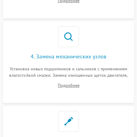
Подробнее
Восстановление целостности проводки и контактов.
4. Замена механических узлов
Установка новых подшипников и сальников с применением
влагостойкой смазки. Замена изношенных щеток двигателя,
порванного ремня привода, неисправного сливного насоса
Подробнее
или поврежденной резиновой манжеты.