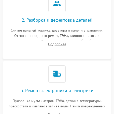
2. Разборка и дефектовка деталей
Снятие панелей корпуса, дозатора и панели управления.
Осмотр приводного ремня, ТЭНа, сливного насоса и
амортизаторов. Проверка подшипников барабана и
Подробнее
крестовины на износ, а манжеты люка на разрывы.
3. Ремонт электроники и электрики
Прозвонка мультиметром ТЭНа, датчика температуры,
прессостата и клапанов залива воды. Пайка поврежденных
дорожек или замена симисторов на плате управления.