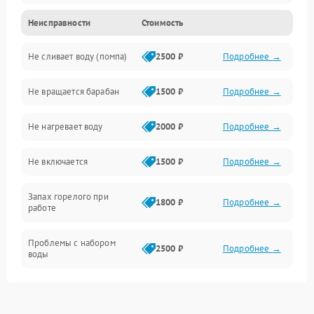
Неисправности
Стоимость
Электропитание
Не сливает воду (помпа)
2500 ₽
Подробнее →
Водоснабжение
Не вращается барабан
1500 ₽
Подробнее →
Слив
Не нагревает воду
2000 ₽
Подробнее →
Программное обеспечение
Не включается
1500 ₽
Подробнее →
Запах горелого при
1800 ₽
Подробнее →
работе
Проблемы с набором
2500 ₽
Подробнее →
воды
Замена ТЭНа
2200 ₽
Подробнее →