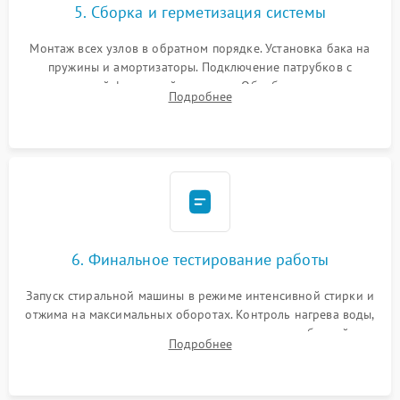
5. Сборка и герметизация системы
Монтаж всех узлов в обратном порядке. Установка бака на
пружины и амортизаторы. Подключение патрубков с
надежной фиксацией хомутами. Обработка стыков
Подробнее
герметиком для предотвращения возможных протечек воды.
6. Финальное тестирование работы
Запуск стиральной машины в режиме интенсивной стирки и
отжима на максимальных оборотах. Контроль нагрева воды,
корректности слива, отсутствия излишних вибраций,
Подробнее
посторонних стуков и протечек под корпусом.