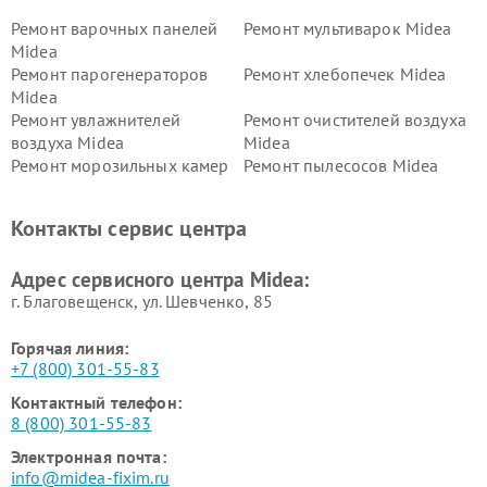
Ремонт варочных панелей
Ремонт мультиварок Midea
Midea
Ремонт парогенераторов
Ремонт хлебопечек Midea
Midea
Ремонт увлажнителей
Ремонт очистителей воздуха
воздуха Midea
Midea
Ремонт морозильных камер
Ремонт пылесосов Midea
Midea
Ремонт вертикальных
Ремонт обогревателей Midea
Контакты сервис центра
пылесосов Midea
Ремонт вытяжек Midea
Ремонт водонагревателей
Адрес сервисного центра Midea:
Midea
г. Благовещенск, ул. Шевченко, 85
Горячая линия:
+7 (800) 301-55-83
Контактный телефон:
8 (800) 301-55-83
Электронная почта:
info@midea-fixim.ru