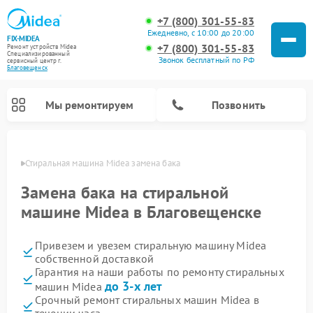
+7 (800) 301-55-83
Ежедневно, с 10:00 до 20:00
FIX-MIDEA
+7 (800) 301-55-83
Ремонт устройств Midea
Специализированный
Звонок бесплатный по РФ
cервисный центр г.
Благовещенск
Мы ремонтируем
Позвонить
енске
Стиральная машина Midea замена бака
Замена бака на стиральной
машине Midea в Благовещенске
Привезем и увезем стиральную машину Midea
собственной доставкой
Гарантия на наши работы по ремонту стиральных
до 3-х лет
машин Midea
Ремонт вертикальных пылесосов Midea
Ремонт варочных панелей Midea
Ремонт увлажнителей воздуха Midea
Ремонт морозильных камер Midea
Ремонт микроволновых печей Midea
Ремонт очистителей воздуха Midea
Ремонт водонагревателей Midea
Ремонт роботов-пылесосов Midea
Ремонт посудомоечных машин Midea
Ремонт сушильных машин Midea
Срочный ремонт стиральных машин Midea в