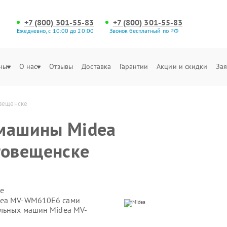
+7 (800) 301-55-83
+7 (800) 301-55-83
Ежедневно, с 10:00 до 20:00
Звонок бесплатный по РФ
ны
О нас
Отзывы
Доставка
Гарантии
Акции и скидки
Зая
овещенске
 машины Midea
говещенске
е
idea MV-WM610E6 сами
альных машин Midea MV-