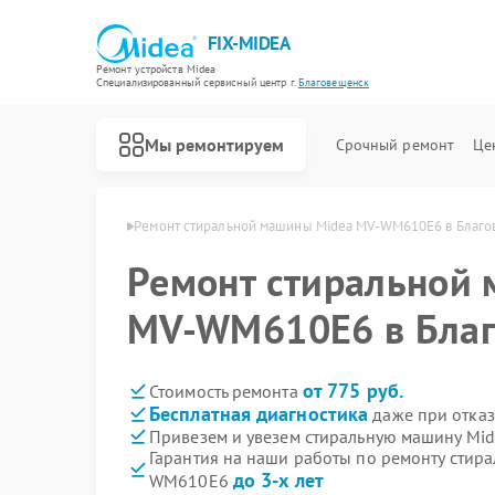
FIX-MIDEA
Ремонт устройств Midea
Специализированный cервисный центр г.
Благовещенск
Мы ремонтируем
Срочный ремонт
Це
ea в Благовещенске
Ремонт стиральной машины Midea MV-WM610E6 в Благ
Ремонт стиральной
MV-WM610E6 в Бла
от 775 руб.
Стоимость ремонта
Бесплатная диагностика
даже при отказ
Привезем и увезем стиральную машину M
Гарантия на наши работы по ремонту стир
до 3-х лет
WM610E6
Ремонт варочных панелей Midea
Ремонт парогенераторов Midea
Ремонт увлажнителей воздуха Midea
Ремонт очистителей воздуха Midea
Ремонт морозильных камер Midea
Ремонт вертикальных пылесосов Midea
Ремонт водонагревателей Midea
Ремонт роботов-пылесосов Midea
Ремонт посудомоечных машин Midea
Ремонт микроволновых печей Midea
Ремонт кондиционеров Midea
Ремонт духовых шкафов Midea
Ремонт сушильных машин Midea