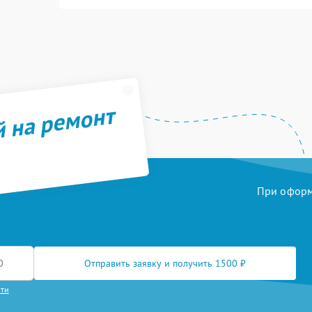
й на ремонт
При оформл
Отправить заявку и получить 1500 ₽
сти