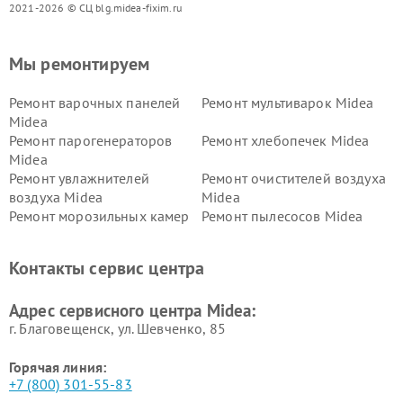
2021-2026 © СЦ blg.midea-fixim.ru
Мы ремонтируем
Ремонт варочных панелей
Ремонт мультиварок Midea
Midea
Ремонт парогенераторов
Ремонт хлебопечек Midea
Midea
Ремонт увлажнителей
Ремонт очистителей воздуха
воздуха Midea
Midea
Ремонт морозильных камер
Ремонт пылесосов Midea
Midea
Ремонт вертикальных
Ремонт обогревателей Midea
Контакты сервис центра
пылесосов Midea
Ремонт вытяжек Midea
Ремонт водонагревателей
Адрес сервисного центра Midea:
Midea
г. Благовещенск, ул. Шевченко, 85
Горячая линия:
+7 (800) 301-55-83