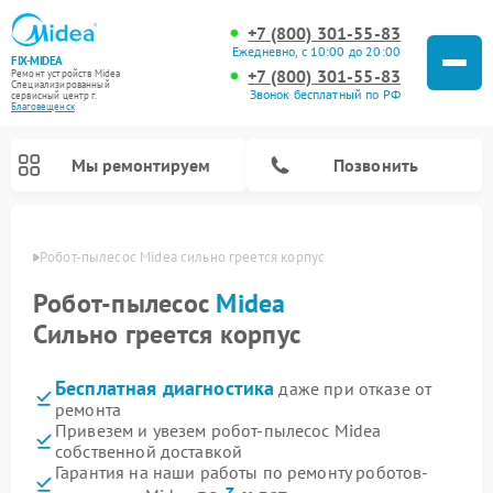
+7 (800) 301-55-83
Ежедневно, с 10:00 до 20:00
FIX-MIDEA
+7 (800) 301-55-83
Ремонт устройств Midea
Специализированный
Звонок бесплатный по РФ
cервисный центр г.
Благовещенск
Мы ремонтируем
Позвонить
енске
Робот-пылесос Midea сильно греется корпус
Робот-пылесос
Midea
Сильно греется корпус
Бесплатная диагностика
даже при отказе от
ремонта
Привезем и увезем робот-пылесос Midea
собственной доставкой
Ремонт вертикальных пылесосов Midea
Ремонт варочных панелей Midea
Ремонт увлажнителей воздуха Midea
Ремонт морозильных камер Midea
Ремонт стиральных машин Midea
Ремонт микроволновых печей Midea
Ремонт очистителей воздуха Midea
Ремонт водонагревателей Midea
Ремонт посудомоечных машин Midea
Ремонт сушильных машин Midea
Гарантия на наши работы по ремонту роботов-