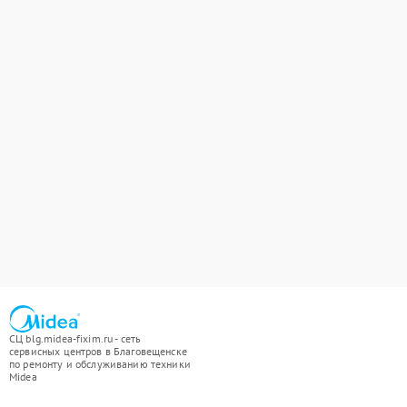
СЦ blg.midea-fixim.ru - сеть
сервисных центров в Благовещенске
по ремонту и обслуживанию техники
Midea