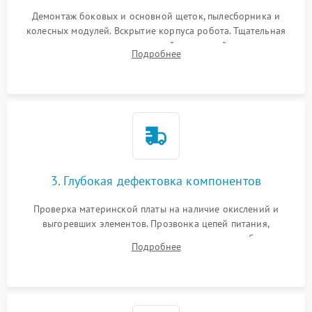
Демонтаж боковых и основной щеток, пылесборника и
колесных модулей. Вскрытие корпуса робота. Тщательная
очистка внутренних полостей, шестерней и плат от
Подробнее
скопившейся пыли, волос и шерсти животных с
использованием сжатого воздуха и щеток.
3. Глубокая дефектовка компонентов
Проверка материнской платы на наличие окислений и
выгоревших элементов. Прозвонка цепей питания,
тестирование приводных моторов колес и турбины
Подробнее
всасывания. Оценка состояния оптических и инфракрасных
датчиков, а также механизма лазерного дальномера.