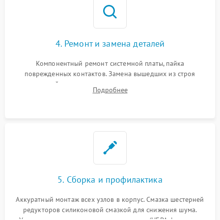
4. Ремонт и замена деталей
Компонентный ремонт системной платы, пайка
поврежденных контактов. Замена вышедших из строя
двигателей, изношенного аккумулятора, неисправного
Подробнее
лидара или помпы подачи воды. Восстановление шлейфов и
устранение последствий попадания влаги.
5. Сборка и профилактика
Аккуратный монтаж всех узлов в корпус. Смазка шестерней
редукторов силиконовой смазкой для снижения шума.