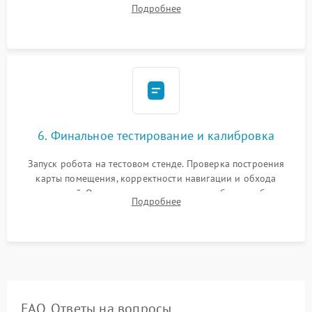
Установка новых расходных материалов (HEPA-фильтров,
Подробнее
микрофибры, щеток). Надежная фиксация разъемов и
проверка герметичности водяного контура.
6. Финальное тестирование и калибровка
Запуск робота на тестовом стенде. Проверка построения
карты помещения, корректности навигации и обхода
препятствий. Оценка силы всасывания и работы турбины.
Подробнее
Тестирование автоматического возврата на док-станцию и
процесса зарядки.
FAQ. Ответы на вопросы