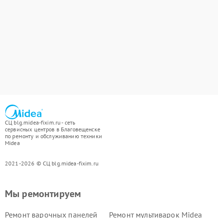
СЦ blg.midea-fixim.ru - сеть
сервисных центров в Благовещенске
по ремонту и обслуживанию техники
Midea
2021-2026 © СЦ blg.midea-fixim.ru
Мы ремонтируем
Ремонт варочных панелей
Ремонт мультиварок Midea