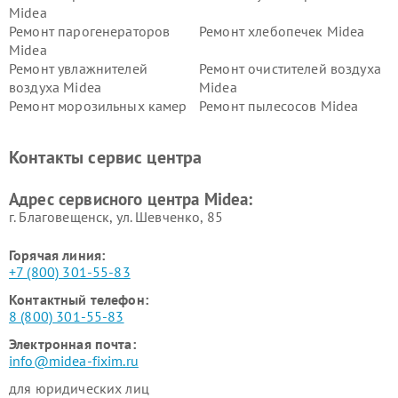
Midea
Ремонт парогенераторов
Ремонт хлебопечек Midea
Midea
Ремонт увлажнителей
Ремонт очистителей воздуха
воздуха Midea
Midea
Ремонт морозильных камер
Ремонт пылесосов Midea
Midea
Ремонт вертикальных
Ремонт обогревателей Midea
Контакты сервис центра
пылесосов Midea
Ремонт вытяжек Midea
Ремонт водонагревателей
Адрес сервисного центра Midea:
Midea
г. Благовещенск, ул. Шевченко, 85
Горячая линия:
+7 (800) 301-55-83
Контактный телефон:
8 (800) 301-55-83
Электронная почта:
info@midea-fixim.ru
для юридических лиц