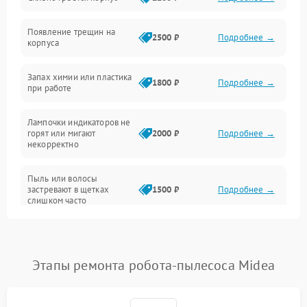
Неисправность программного обеспечения
Появление трещин на
Проблемы с сигналом
2500 ₽
Подробнее →
корпуса
Неисправность резервуаров и систем подачи воды
Запах химии или пластика
1800 ₽
Подробнее →
при работе
Проблемы с механикой
Лампочки индикаторов не
горят или мигают
2000 ₽
Подробнее →
Батарея
некорректно
Режим работы
Пыль или волосы
застревают в щетках
1500 ₽
Подробнее →
слишком часто
Программные сбои
Этапы ремонта робота-пылесоса Midea