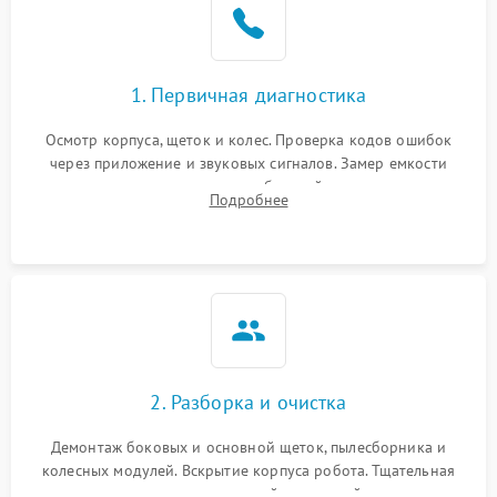
1. Первичная диагностика
Осмотр корпуса, щеток и колес. Проверка кодов ошибок
через приложение и звуковых сигналов. Замер емкости
аккумулятора и тестирование базовой станции зарядки.
Подробнее
Оценка работы лидара, бампера и датчиков падения для
локализации неисправности.
2. Разборка и очистка
Демонтаж боковых и основной щеток, пылесборника и
колесных модулей. Вскрытие корпуса робота. Тщательная
очистка внутренних полостей, шестерней и плат от