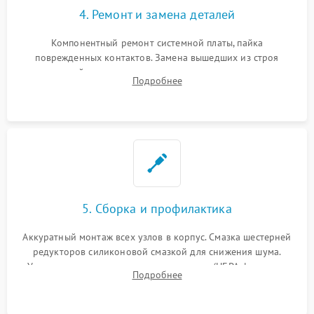
4. Ремонт и замена деталей
Компонентный ремонт системной платы, пайка
поврежденных контактов. Замена вышедших из строя
двигателей, изношенного аккумулятора, неисправного
Подробнее
лидара или помпы подачи воды. Восстановление шлейфов и
устранение последствий попадания влаги.
5. Сборка и профилактика
Аккуратный монтаж всех узлов в корпус. Смазка шестерней
редукторов силиконовой смазкой для снижения шума.
Установка новых расходных материалов (HEPA-фильтров,
Подробнее
микрофибры, щеток). Надежная фиксация разъемов и
проверка герметичности водяного контура.