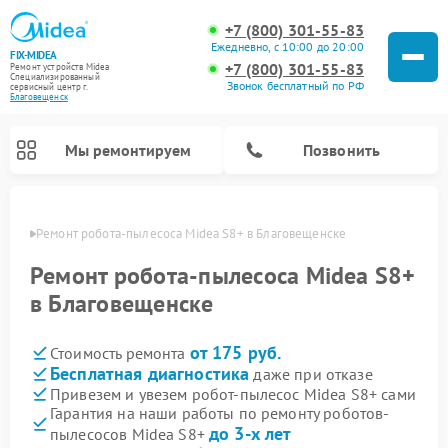
+7 (800) 301-55-83
Ежедневно, с 10:00 до 20:00
FIX-MIDEA
+7 (800) 301-55-83
Ремонт устройств Midea
Специализированный
Звонок бесплатный по РФ
cервисный центр г.
Благовещенск
Мы ремонтируем
Позвонить
енске
Ремонт робота-пылесоса Midea S8+ в Благовещенске
Ремонт робота-пылесоса Midea S8+
в Благовещенске
от 175 руб.
Стоимость ремонта
Бесплатная диагностика
даже при отказе
Привезем и увезем робот-пылесос Midea S8+ сами
Гарантия на наши работы по ремонту роботов-
Ремонт вертикальных пылесосов Midea
Ремонт варочных панелей Midea
Ремонт увлажнителей воздуха Midea
Ремонт морозильных камер Midea
Ремонт стиральных машин Midea
Ремонт микроволновых печей Midea
Ремонт очистителей воздуха Midea
Ремонт водонагревателей Midea
Ремонт посудомоечных машин Midea
Ремонт сушильных машин Midea
до 3-х лет
пылесосов Midea S8+