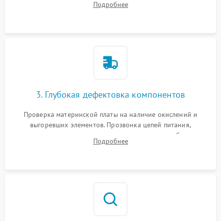
Подробнее
скопившейся пыли, волос и шерсти животных с
использованием сжатого воздуха и щеток.
3. Глубокая дефектовка компонентов
Проверка материнской платы на наличие окислений и
выгоревших элементов. Прозвонка цепей питания,
тестирование приводных моторов колес и турбины
Подробнее
всасывания. Оценка состояния оптических и инфракрасных
датчиков, а также механизма лазерного дальномера.