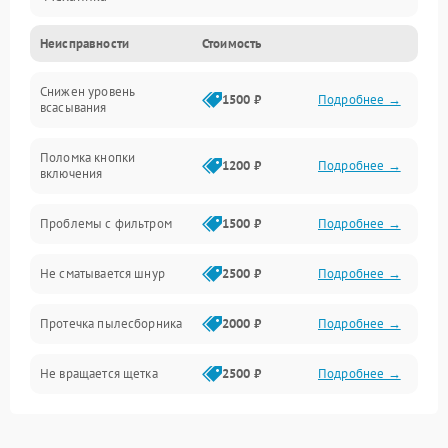
Неисправности
Стоимость
Электропитание
Снижен уровень
Всасывание
1500 ₽
Подробнее →
всасывания
Поломка кнопки
1200 ₽
Подробнее →
включения
Проблемы с фильтром
1500 ₽
Подробнее →
Не сматывается шнур
2500 ₽
Подробнее →
Протечка пылесборника
2000 ₽
Подробнее →
Не вращается щетка
2500 ₽
Подробнее →
Шум при работе
2500 ₽
Подробнее →