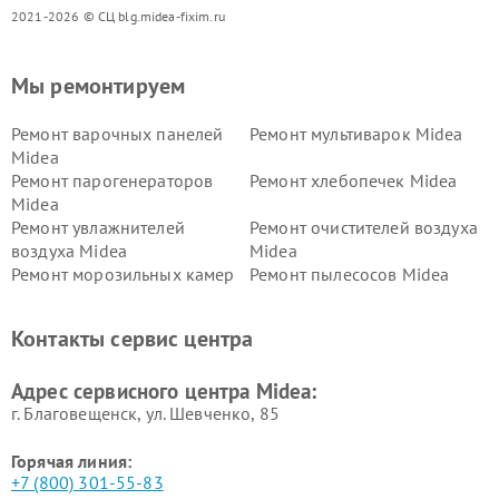
2021-2026 © СЦ blg.midea-fixim.ru
Мы ремонтируем
Ремонт варочных панелей
Ремонт мультиварок Midea
Midea
Ремонт парогенераторов
Ремонт хлебопечек Midea
Midea
Ремонт увлажнителей
Ремонт очистителей воздуха
воздуха Midea
Midea
Ремонт морозильных камер
Ремонт пылесосов Midea
Midea
Ремонт вертикальных
Ремонт обогревателей Midea
Контакты сервис центра
пылесосов Midea
Ремонт вытяжек Midea
Ремонт водонагревателей
Адрес сервисного центра Midea:
Midea
г. Благовещенск, ул. Шевченко, 85
Горячая линия:
+7 (800) 301-55-83