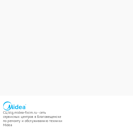
СЦ blg.midea-fixim.ru - сеть
сервисных центров в Благовещенске
по ремонту и обслуживанию техники
Midea