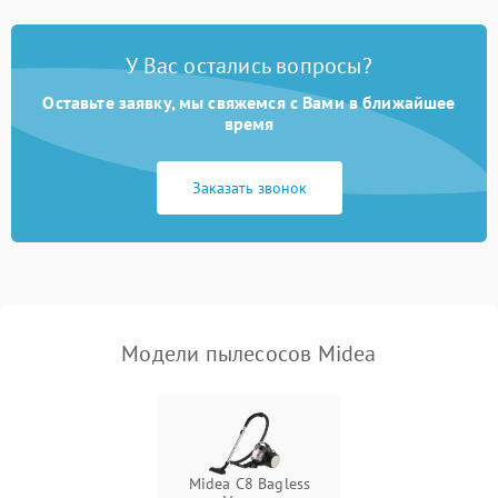
Поломка контейнера для
1500 ₽
Подробнее →
пыли
У Вас остались вопросы?
Оставьте заявку, мы свяжемся с Вами в ближайшее
Плохая уборка шерсти
2400 ₽
Подробнее →
или волос
время
Заказать звонок
Модели пылесосов Midea
Midea C8 Bagless