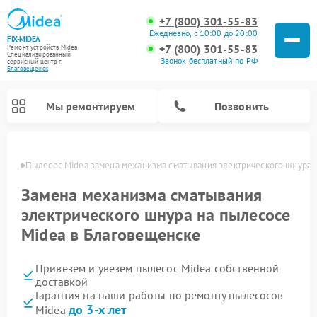
+7 (800) 301-55-83
Ежедневно, с 10:00 до 20:00
FIX-MIDEA
+7 (800) 301-55-83
Ремонт устройств Midea
Специализированный
Звонок бесплатный по РФ
cервисный центр г.
Благовещенск
Мы ремонтируем
Позвонить
енске
Пылесос Midea замена механизма сматывания электрического шнура
Замена механизма сматывания
электрического шнура на пылесосе
Midea в Благовещенске
Привезем и увезем пылесос Midea собственной
доставкой
Гарантия на наши работы по ремонту пылесосов
Ремонт варочных панелей Midea
Ремонт увлажнителей воздуха Midea
Ремонт морозильных камер Midea
Ремонт водонагревателей Midea
Ремонт роботов-пылесосов Midea
Ремонт стиральных машин Midea
Ремонт микроволновых печей Midea
Ремонт вертикальных пылесосов Midea
Ремонт очистителей воздуха Midea
Ремонт посудомоечных машин Midea
Ремонт сушильных машин Midea
до 3-х лет
Midea