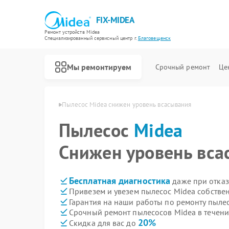
FIX-MIDEA
Ремонт устройств Midea
Специализированный cервисный центр г.
Благовещенск
Мы ремонтируем
Срочный ремонт
Це
ea в Благовещенске
Пылесос Midea снижен уровень всасывания
Пылесос
Midea
Снижен уровень вса
Бесплатная диагностика
даже при отказ
Привезем и увезем пылесос Midea собстве
Гарантия на наши работы по ремонту пыле
Срочный ремонт пылесосов Midea в течени
20%
Скидка для вас до
Ремонт варочных панелей Midea
Ремонт парогенераторов Midea
Ремонт увлажнителей воздуха Midea
Ремонт очистителей воздуха Midea
Ремонт морозильных камер Midea
Ремонт вертикальных пылесосов Midea
Ремонт водонагревателей Midea
Ремонт роботов-пылесосов Midea
Ремонт стиральных машин Midea
Ремонт посудомоечных машин Midea
Ремонт микроволновых печей Midea
Ремонт кондиционеров Midea
Ремонт духовых шкафов Midea
Ремонт сушильных машин Midea