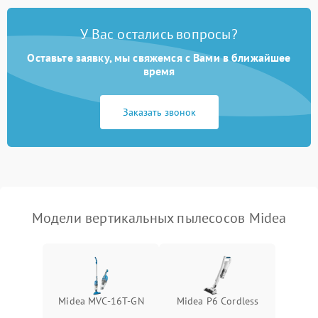
Поломка кнопки
500 ₽
Подробнее →
включения/выключения
Электронные компоненты
У Вас остались вопросы?
Оставьте заявку, мы свяжемся с Вами в ближайшее
Неисправность системы
1000 ₽
Подробнее →
индикации
время
Неисправность системы
1000 ₽
Подробнее →
Заказать звонок
защиты от перегрева
Поломка системы
автоматического
1500 ₽
Подробнее →
отключения
Неисправность системы
Модели вертикальных пылесосов Midea
1500 ₽
Подробнее →
управления
Поломка системы
1000 ₽
Подробнее →
освещения (если есть)
Midea MVC-16T-GN
Midea P6 Cordless
Повреждение внутренних
500 ₽
Подробнее →
проводов