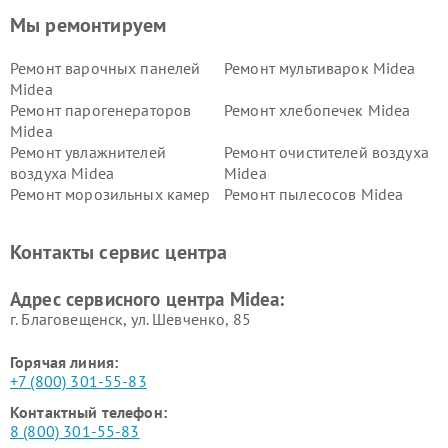
Мы ремонтируем
Ремонт варочных панелей
Ремонт мультиварок Midea
Midea
Ремонт парогенераторов
Ремонт хлебопечек Midea
Midea
Ремонт увлажнителей
Ремонт очистителей воздуха
воздуха Midea
Midea
Ремонт морозильных камер
Ремонт пылесосов Midea
Midea
Ремонт вертикальных
Ремонт обогревателей Midea
Контакты сервис центра
пылесосов Midea
Ремонт вытяжек Midea
Ремонт водонагревателей
Адрес сервисного центра Midea:
Midea
г. Благовещенск, ул. Шевченко, 85
Горячая линия:
+7 (800) 301-55-83
Контактный телефон:
8 (800) 301-55-83