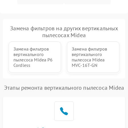
Поломка системы защиты
1000 ₽
Подробнее →
от перегрузок
Замена фильтров на других вертикальных
Повреждение системы
пылесосах Midea
защиты от короткого
1500 ₽
Подробнее →
замыкания
Замена фильтров
Замена фильтров
вертикального
вертикального
пылесоса Midea P6
пылесоса Midea
Cordless
MVC-16T-GN
Этапы ремонта вертикального пылесоса Midea