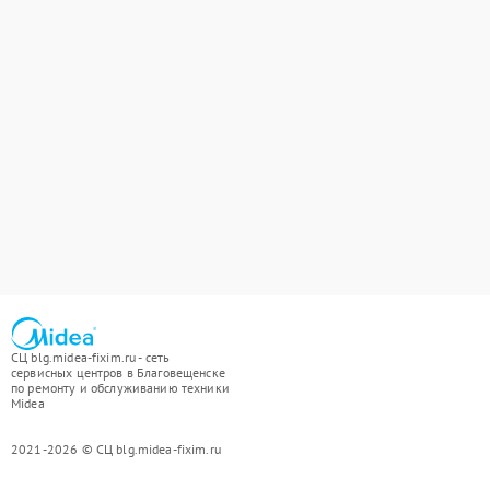
СЦ blg.midea-fixim.ru - сеть
сервисных центров в Благовещенске
по ремонту и обслуживанию техники
Midea
2021-2026 © СЦ blg.midea-fixim.ru