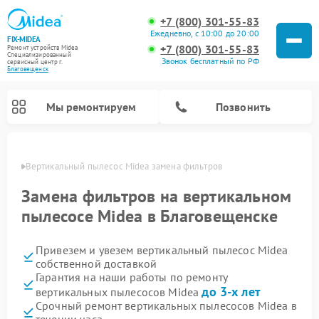
+7 (800) 301-55-83
Ежедневно, с 10:00 до 20:00
FIX-MIDEA
+7 (800) 301-55-83
Ремонт устройств Midea
Специализированный
Звонок бесплатный по РФ
cервисный центр г.
Благовещенск
Мы ремонтируем
Позвонить
енске
Вертикальный пылесос Midea замена фильтров
Замена фильтров на вертикальном
пылесосе Midea в Благовещенске
Привезем и увезем вертикальный пылесос Midea
собственной доставкой
Гарантия на наши работы по ремонту
до 3-х лет
вертикальных пылесосов Midea
Ремонт варочных панелей Midea
Ремонт увлажнителей воздуха Midea
Ремонт морозильных камер Midea
Ремонт водонагревателей Midea
Ремонт роботов-пылесосов Midea
Ремонт стиральных машин Midea
Ремонт микроволновых печей Midea
Ремонт очистителей воздуха Midea
Ремонт посудомоечных машин Midea
Ремонт сушильных машин Midea
Срочный ремонт вертикальных пылесосов Midea в