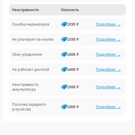
Неисправности
Стоимость
Механика
Ошибка индикаторов
1550 ₽
Подробнее →
Аккумулятор
Не реагирует на кнопки
1550 ₽
Подробнее →
Работа системы
Сбои управления
1600 ₽
Подробнее →
Всасывание
Не работает дисплей
1600 ₽
Подробнее →
Засор
Неисправность
Привод
1500 ₽
Подробнее →
аккумулятора
Мотор
Поломка зарядного
1000 ₽
Подробнее →
устройства
Защита
Неисправность двигателя
2000 ₽
Подробнее →
Корпус/Герметичность