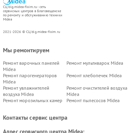
СЦ blg.midea-fixim.ru - сеть
сервисных центров в Благовещенске
по ремонту и обслуживанию техники
Midea
2021-2026 © СЦ blg.midea-fixim.ru
Мы ремонтируем
Ремонт варочных панелей
Ремонт мультиварок Midea
Midea
Ремонт парогенераторов
Ремонт хлебопечек Midea
Midea
Ремонт увлажнителей
Ремонт очистителей воздуха
воздуха Midea
Midea
Ремонт морозильных камер
Ремонт пылесосов Midea
Midea
Ремонт вертикальных
Ремонт обогревателей Midea
Контакты сервис центра
пылесосов Midea
Ремонт вытяжек Midea
Ремонт водонагревателей
Адрес сервисного центра Midea:
Midea