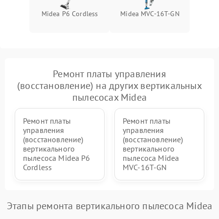
Midea P6 Cordless
Midea MVC-16T-GN
Повреждение внутренних
500 ₽
Подробнее →
проводов
Поломка системы защиты
1000 ₽
Подробнее →
от перегрузок
Ремонт платы управления
Повреждение системы
(восстановление) на других вертикальных
защиты от короткого
1500 ₽
Подробнее →
замыкания
пылесосах Midea
Ремонт платы
Ремонт платы
управления
управления
(восстановление)
(восстановление)
вертикального
вертикального
пылесоса Midea P6
пылесоса Midea
Cordless
MVC-16T-GN
Этапы ремонта вертикального пылесоса Midea