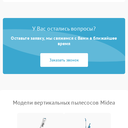
Неисправность двигателя
2000 ₽
Подробнее →
Корпус/Герметичность
Поломка кнопки
500 ₽
Подробнее →
включения/выключения
Электронные компоненты
У Вас остались вопросы?
Оставьте заявку, мы свяжемся с Вами в ближайшее
Неисправность системы
1000 ₽
Подробнее →
индикации
время
Неисправность системы
1000 ₽
Подробнее →
Заказать звонок
защиты от перегрева
Поломка системы
автоматического
1500 ₽
Подробнее →
отключения
Неисправность системы
Модели вертикальных пылесосов Midea
1500 ₽
Подробнее →
управления
Поломка системы
1000 ₽
Подробнее →
освещения (если есть)