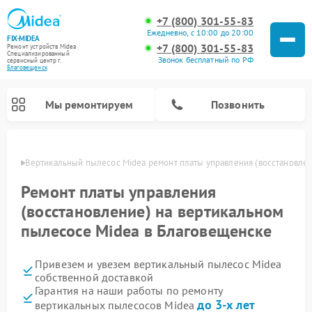
+7 (800) 301-55-83
Ежедневно, с 10:00 до 20:00
FIX-MIDEA
+7 (800) 301-55-83
Ремонт устройств Midea
Специализированный
Звонок бесплатный по РФ
cервисный центр г.
Благовещенск
Мы ремонтируем
Позвонить
енске
Вертикальный пылесос Midea ремонт платы управления (восстановле
Ремонт платы управления
(восстановление) на вертикальном
пылесосе Midea в Благовещенске
Привезем и увезем вертикальный пылесос Midea
собственной доставкой
Гарантия на наши работы по ремонту
Ремонт варочных панелей Midea
Ремонт увлажнителей воздуха Midea
Ремонт морозильных камер Midea
Ремонт водонагревателей Midea
Ремонт роботов-пылесосов Midea
Ремонт стиральных машин Midea
Ремонт микроволновых печей Midea
Ремонт очистителей воздуха Midea
Ремонт посудомоечных машин Midea
Ремонт сушильных машин Midea
до 3-х лет
вертикальных пылесосов Midea