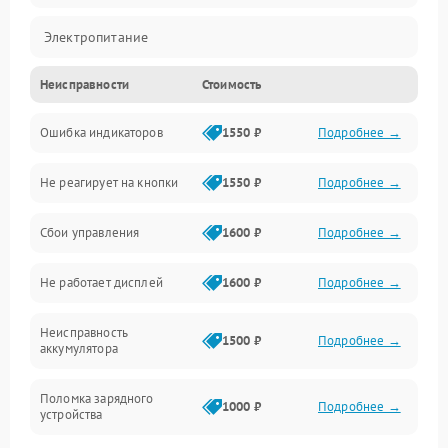
Электропитание
Неисправности
Стоимость
Механика
Ошибка индикаторов
1550 ₽
Подробнее →
Аккумулятор
Не реагирует на кнопки
1550 ₽
Подробнее →
Работа системы
Сбои управления
1600 ₽
Подробнее →
Всасывание
Не работает дисплей
1600 ₽
Подробнее →
Засор
Неисправность
Привод
1500 ₽
Подробнее →
аккумулятора
Мотор
Поломка зарядного
1000 ₽
Подробнее →
устройства
Защита