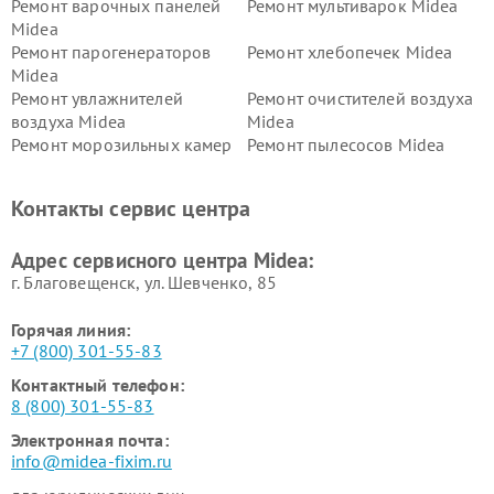
Ремонт варочных панелей
Ремонт мультиварок Midea
Midea
Ремонт парогенераторов
Ремонт хлебопечек Midea
Midea
Ремонт увлажнителей
Ремонт очистителей воздуха
воздуха Midea
Midea
Ремонт морозильных камер
Ремонт пылесосов Midea
Midea
Ремонт вертикальных
Ремонт обогревателей Midea
Контакты сервис центра
пылесосов Midea
Ремонт вытяжек Midea
Ремонт водонагревателей
Адрес сервисного центра Midea:
Midea
г. Благовещенск, ул. Шевченко, 85
Горячая линия:
+7 (800) 301-55-83
Контактный телефон:
8 (800) 301-55-83
Электронная почта:
info@midea-fixim.ru