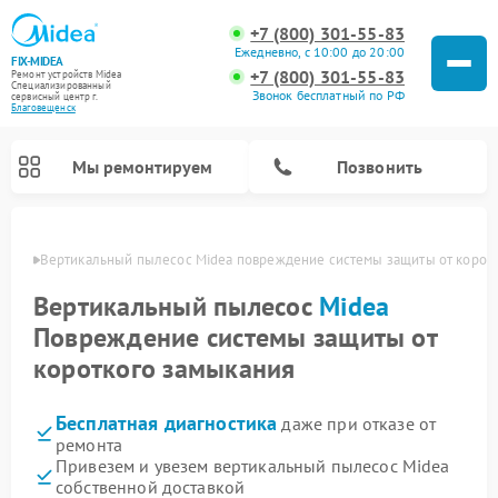
+7 (800) 301-55-83
Ежедневно, с 10:00 до 20:00
FIX-MIDEA
+7 (800) 301-55-83
Ремонт устройств Midea
Специализированный
Звонок бесплатный по РФ
cервисный центр г.
Благовещенск
Мы ремонтируем
Позвонить
енске
Вертикальный пылесос Midea повреждение системы защиты от корот
Вертикальный пылесос
Midea
Повреждение системы защиты от
короткого замыкания
Бесплатная диагностика
даже при отказе от
ремонта
Привезем и увезем вертикальный пылесос Midea
Ремонт варочных панелей Midea
Ремонт увлажнителей воздуха Midea
Ремонт морозильных камер Midea
Ремонт водонагревателей Midea
Ремонт роботов-пылесосов Midea
Ремонт стиральных машин Midea
Ремонт микроволновых печей Midea
Ремонт очистителей воздуха Midea
Ремонт посудомоечных машин Midea
Ремонт сушильных машин Midea
собственной доставкой