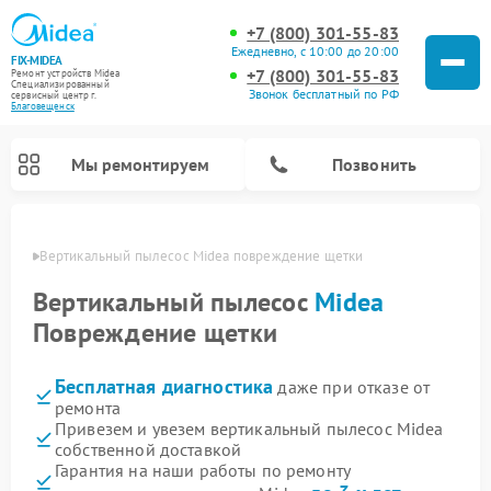
+7 (800) 301-55-83
Ежедневно, с 10:00 до 20:00
FIX-MIDEA
+7 (800) 301-55-83
Ремонт устройств Midea
Специализированный
Звонок бесплатный по РФ
cервисный центр г.
Благовещенск
Мы ремонтируем
Позвонить
енске
Вертикальный пылесос Midea повреждение щетки
Вертикальный пылесос
Midea
Повреждение щетки
Бесплатная диагностика
даже при отказе от
ремонта
Привезем и увезем вертикальный пылесос Midea
собственной доставкой
Ремонт варочных панелей Midea
Ремонт увлажнителей воздуха Midea
Ремонт морозильных камер Midea
Ремонт водонагревателей Midea
Ремонт роботов-пылесосов Midea
Ремонт стиральных машин Midea
Ремонт микроволновых печей Midea
Ремонт очистителей воздуха Midea
Ремонт посудомоечных машин Midea
Ремонт сушильных машин Midea
Гарантия на наши работы по ремонту