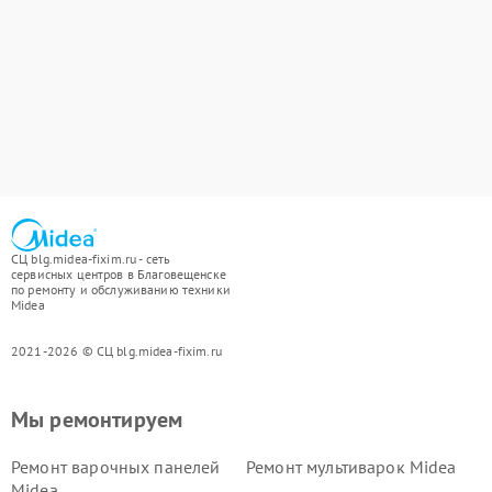
СЦ blg.midea-fixim.ru - сеть
сервисных центров в Благовещенске
по ремонту и обслуживанию техники
Midea
2021-2026 © СЦ blg.midea-fixim.ru
Мы ремонтируем
Ремонт варочных панелей
Ремонт мультиварок Midea
Midea