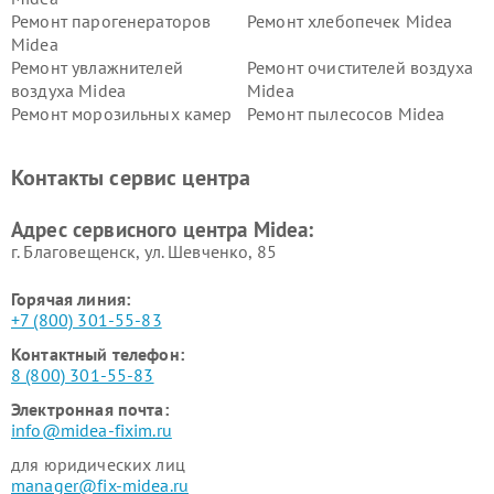
Ремонт парогенераторов
Ремонт хлебопечек Midea
Midea
Ремонт увлажнителей
Ремонт очистителей воздуха
воздуха Midea
Midea
Ремонт морозильных камер
Ремонт пылесосов Midea
Midea
Ремонт вертикальных
Ремонт обогревателей Midea
Контакты сервис центра
пылесосов Midea
Ремонт вытяжек Midea
Ремонт водонагревателей
Адрес сервисного центра Midea:
Midea
г. Благовещенск, ул. Шевченко, 85
Горячая линия:
+7 (800) 301-55-83
Контактный телефон:
8 (800) 301-55-83
Электронная почта:
info@midea-fixim.ru
для юридических лиц
manager@fix-midea.ru