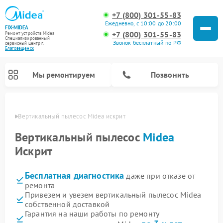
+7 (800) 301-55-83
Ежедневно, с 10:00 до 20:00
FIX-MIDEA
+7 (800) 301-55-83
Ремонт устройств Midea
Специализированный
Звонок бесплатный по РФ
cервисный центр г.
Благовещенск
Мы ремонтируем
Позвонить
енске
Вертикальный пылесос Midea искрит
Вертикальный пылесос
Midea
Искрит
Бесплатная диагностика
даже при отказе от
ремонта
Привезем и увезем вертикальный пылесос Midea
собственной доставкой
Ремонт варочных панелей Midea
Ремонт увлажнителей воздуха Midea
Ремонт морозильных камер Midea
Ремонт водонагревателей Midea
Ремонт роботов-пылесосов Midea
Ремонт стиральных машин Midea
Ремонт микроволновых печей Midea
Ремонт очистителей воздуха Midea
Ремонт посудомоечных машин Midea
Ремонт сушильных машин Midea
Гарантия на наши работы по ремонту