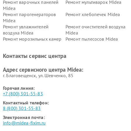
Ремонт варочных панелей
Ремонт мультиварок Midea
Midea
Ремонт парогенераторов
Ремонт хлебопечек Midea
Midea
Ремонт увлажнителей
Ремонт очистителей воздуха
воздуха Midea
Midea
Ремонт морозильных камер
Ремонт пылесосов Midea
Midea
Ремонт вертикальных
Ремонт обогревателей Midea
Контакты сервис центра
пылесосов Midea
Ремонт вытяжек Midea
Ремонт водонагревателей
Адрес сервисного центра Midea:
Midea
г. Благовещенск, ул. Шевченко, 85
Горячая линия:
+7 (800) 301-55-83
Контактный телефон:
8 (800) 301-55-83
Электронная почта:
info@midea-fixim.ru