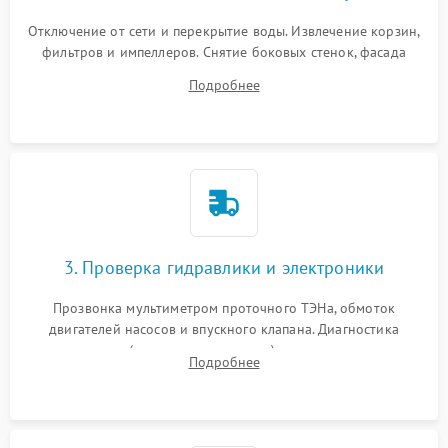
Отключение от сети и перекрытие воды. Извлечение корзин,
фильтров и импеллеров. Снятие боковых стенок, фасада
дверцы или нижнего поддона для прямого доступа к
Подробнее
циркуляционному насосу, ТЭНу и сливной помпе.
3. Проверка гидравлики и электроники
Прозвонка мультиметром проточного ТЭНа, обмоток
двигателей насосов и впускного клапана. Диагностика
прессостата (датчика уровня воды), датчика мутности,
Подробнее
концевика дверцы и электронного модуля управления.