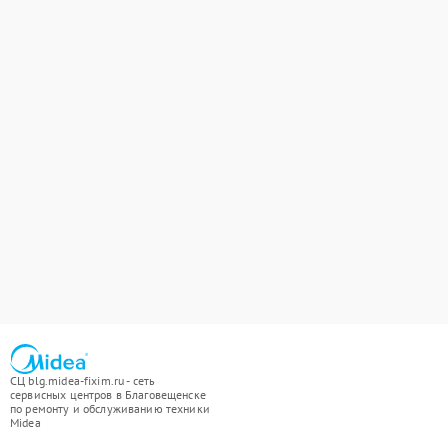
СЦ blg.midea-fixim.ru - сеть
сервисных центров в Благовещенске
по ремонту и обслуживанию техники
Midea