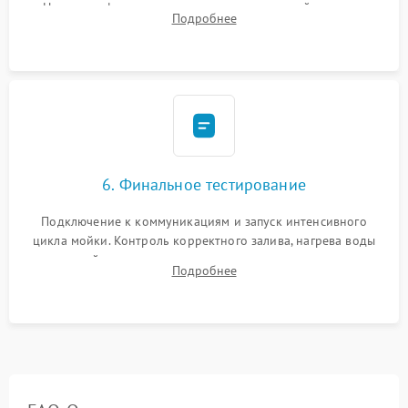
Надежная фиксация хомутов гидравлической системы,
Подробнее
сборка корпуса и установка датчика поплавка.
6. Финальное тестирование
Подключение к коммуникациям и запуск интенсивного
цикла мойки. Контроль корректного залива, нагрева воды
до нужной температуры, отсутствия посторонних шумов,
Подробнее
штатного слива и абсолютной сухости в поддоне.