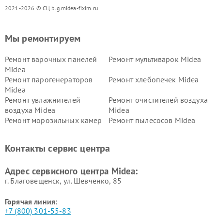
2021-2026 © СЦ blg.midea-fixim.ru
Мы ремонтируем
Ремонт варочных панелей
Ремонт мультиварок Midea
Midea
Ремонт парогенераторов
Ремонт хлебопечек Midea
Midea
Ремонт увлажнителей
Ремонт очистителей воздуха
воздуха Midea
Midea
Ремонт морозильных камер
Ремонт пылесосов Midea
Midea
Ремонт вертикальных
Ремонт обогревателей Midea
Контакты сервис центра
пылесосов Midea
Ремонт вытяжек Midea
Ремонт водонагревателей
Адрес сервисного центра Midea:
Midea
г. Благовещенск, ул. Шевченко, 85
Горячая линия:
+7 (800) 301-55-83