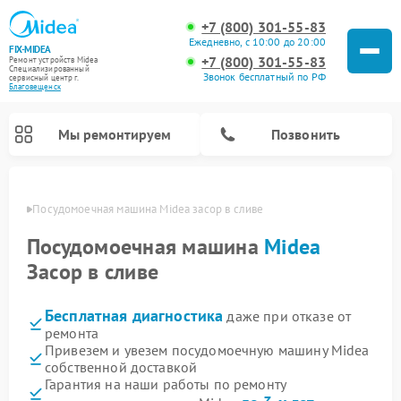
+7 (800) 301-55-83
Ежедневно, с 10:00 до 20:00
FIX-MIDEA
+7 (800) 301-55-83
Ремонт устройств Midea
Специализированный
Звонок бесплатный по РФ
cервисный центр г.
Благовещенск
Мы ремонтируем
Позвонить
енске
Посудомоечная машина Midea засор в сливе
Посудомоечная машина
Midea
Засор в сливе
Бесплатная диагностика
даже при отказе от
ремонта
Привезем и увезем посудомоечную машину Midea
собственной доставкой
Ремонт вертикальных пылесосов Midea
Ремонт варочных панелей Midea
Ремонт увлажнителей воздуха Midea
Ремонт морозильных камер Midea
Ремонт микроволновых печей Midea
Ремонт очистителей воздуха Midea
Ремонт водонагревателей Midea
Ремонт роботов-пылесосов Midea
Ремонт стиральных машин Midea
Ремонт сушильных машин Midea
Гарантия на наши работы по ремонту