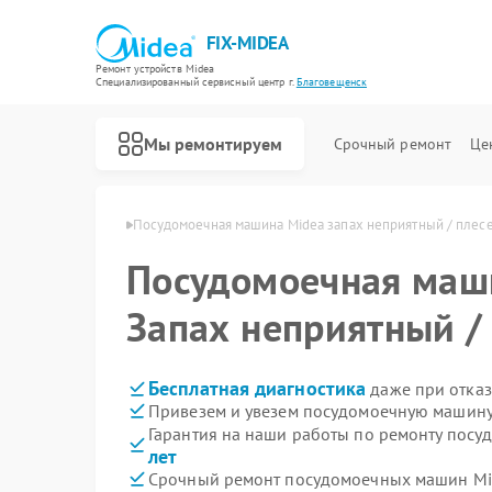
FIX-MIDEA
Ремонт устройств Midea
Специализированный cервисный центр г.
Благовещенск
Мы ремонтируем
Срочный ремонт
Це
ea в Благовещенске
Посудомоечная машина Midea запах неприятный / плес
Посудомоечная ма
Запах неприятный /
Бесплатная диагностика
даже при отказ
Привезем и увезем посудомоечную машину
Гарантия на наши работы по ремонту пос
лет
Срочный ремонт посудомоечных машин Mid
Ремонт варочных панелей Midea
Ремонт парогенераторов Midea
Ремонт увлажнителей воздуха Midea
Ремонт очистителей воздуха Midea
Ремонт морозильных камер Midea
Ремонт вертикальных пылесосов Midea
Ремонт водонагревателей Midea
Ремонт роботов-пылесосов Midea
Ремонт стиральных машин Midea
Ремонт микроволновых печей Midea
Ремонт кондиционеров Midea
Ремонт духовых шкафов Midea
Ремонт сушильных машин Midea