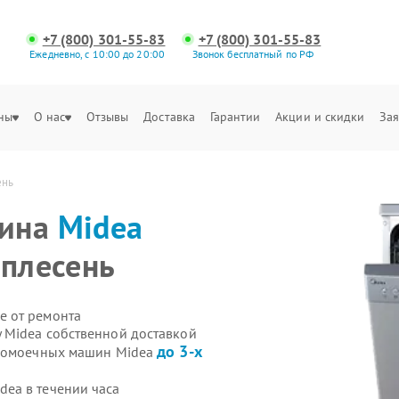
+7 (800) 301-55-83
+7 (800) 301-55-83
Ежедневно, с 10:00 до 20:00
Звонок бесплатный по РФ
ны
О нас
Отзывы
Доставка
Гарантии
Акции и скидки
Зая
ень
шина
Midea
 плесень
е от ремонта
 Midea собственной доставкой
до 3-х
удомоечных машин Midea
ea в течении часа