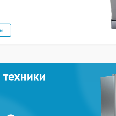
ны
 техники