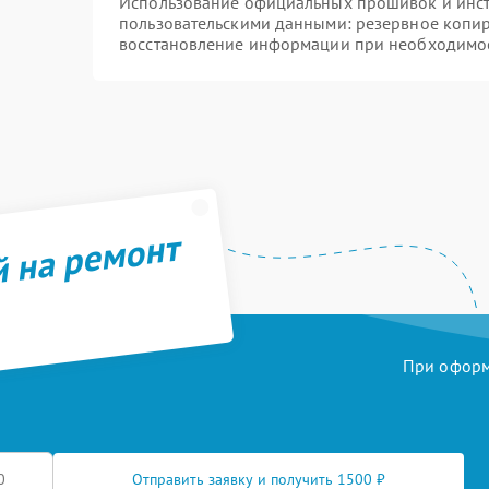
Использование официальных прошивок и инстр
пользовательскими данными: резервное копи
восстановление информации при необходимо
й на ремонт
При оформл
Отправить заявку и получить 1500 ₽