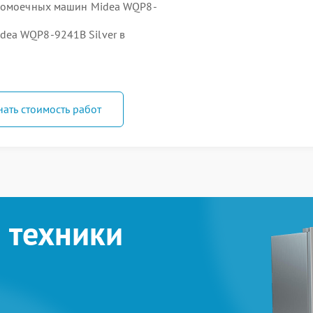
удомоечных машин Midea WQP8-
ea WQP8-9241В Silver в
нать стоимость работ
 техники