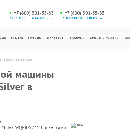
+7 (800) 301-55-83
+7 (800) 301-55-83
Ежедневно, с 10:00 до 20:00
Звонок бесплатный по РФ
ны
О нас
Отзывы
Доставка
Гарантии
Акции и скидки
Зая
r в Благовещенске
ной машины
ilver в
е
 Midea WQP8-9241В Silver сами