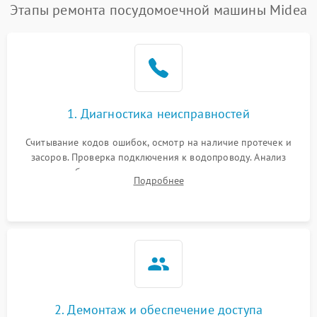
Проблемы с набором
Этапы ремонта посудомоечной машины Midea
1800 ₽
Подробнее →
воды
Не работает сушилка
2100 ₽
Подробнее →
Сбои в работе таймера
1700 ₽
Подробнее →
1. Диагностика неисправностей
Проблемы с
2100 ₽
Подробнее →
циркуляционным насосом
Считывание кодов ошибок, осмотр на наличие протечек и
засоров. Проверка подключения к водопроводу. Анализ
жалоб на отсутствие слива, нагрева, вращения
Подробнее
разбрызгивателей или срабатывание системы защиты
аквастоп.
2. Демонтаж и обеспечение доступа