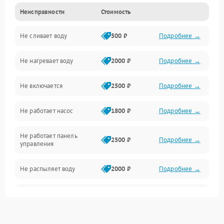
Неисправности
Стоимость
Управление
Не сливает воду
500 ₽
Подробнее →
Электропитание
Не нагревает воду
2000 ₽
Подробнее →
Датчики
Не включается
2500 ₽
Подробнее →
Нагрев
Не работает насос
1800 ₽
Подробнее →
Вода
Не работает панель
Гигиена
2500 ₽
Подробнее →
управления
Программное обеспечение
Не распыляет воду
2000 ₽
Подробнее →
Не запускается цикл
1800 ₽
Подробнее →
стирки