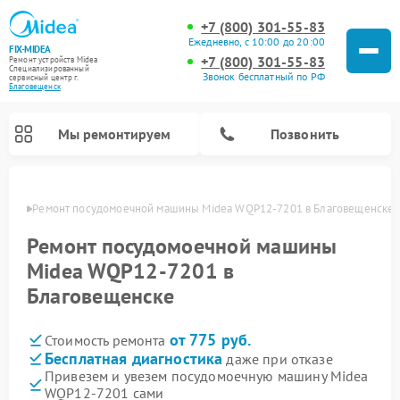
+7 (800) 301-55-83
Ежедневно, с 10:00 до 20:00
FIX-MIDEA
+7 (800) 301-55-83
Ремонт устройств Midea
Специализированный
Звонок бесплатный по РФ
cервисный центр г.
Благовещенск
Мы ремонтируем
Позвонить
енске
Ремонт посудомоечной машины Midea WQP12-7201 в Благовещенске
Ремонт посудомоечной машины
Midea WQP12-7201 в
Благовещенске
от 775 руб.
Стоимость ремонта
Бесплатная диагностика
даже при отказе
Привезем и увезем посудомоечную машину Midea
Ремонт вертикальных пылесосов Midea
Ремонт варочных панелей Midea
Ремонт увлажнителей воздуха Midea
Ремонт морозильных камер Midea
Ремонт микроволновых печей Midea
Ремонт очистителей воздуха Midea
Ремонт водонагревателей Midea
Ремонт роботов-пылесосов Midea
Ремонт стиральных машин Midea
Ремонт сушильных машин Midea
WQP12-7201 сами