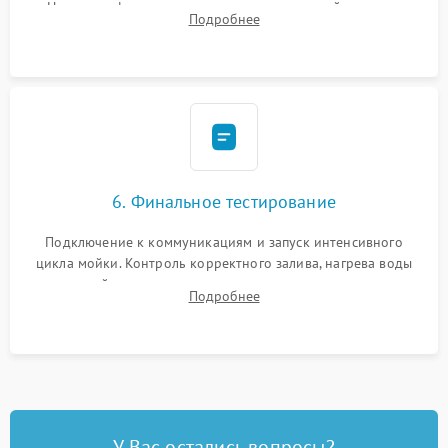
Надежная фиксация хомутов гидравлической системы,
Подробнее
сборка корпуса и установка датчика поплавка.
6. Финальное тестирование
Подключение к коммуникациям и запуск интенсивного
цикла мойки. Контроль корректного залива, нагрева воды
до нужной температуры, отсутствия посторонних шумов,
Подробнее
штатного слива и абсолютной сухости в поддоне.
У Вас остались вопросы?