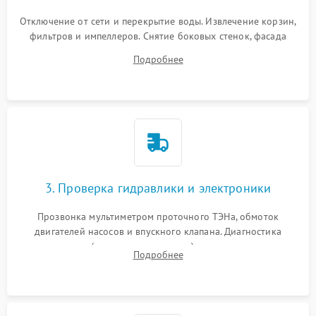
Отключение от сети и перекрытие воды. Извлечение корзин,
фильтров и импеллеров. Снятие боковых стенок, фасада
дверцы или нижнего поддона для прямого доступа к
Подробнее
циркуляционному насосу, ТЭНу и сливной помпе.
3. Проверка гидравлики и электроники
Прозвонка мультиметром проточного ТЭНа, обмоток
двигателей насосов и впускного клапана. Диагностика
прессостата (датчика уровня воды), датчика мутности,
Подробнее
концевика дверцы и электронного модуля управления.