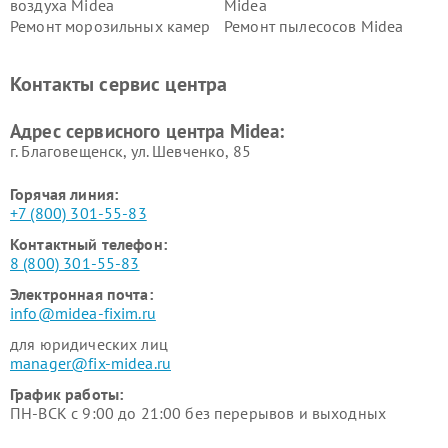
воздуха Midea
Midea
Ремонт морозильных камер
Ремонт пылесосов Midea
Midea
Ремонт вертикальных
Ремонт обогревателей Midea
Контакты сервис центра
пылесосов Midea
Ремонт вытяжек Midea
Ремонт водонагревателей
Адрес сервисного центра Midea:
Midea
г. Благовещенск, ул. Шевченко, 85
Горячая линия:
+7 (800) 301-55-83
Контактный телефон:
8 (800) 301-55-83
Электронная почта:
info@midea-fixim.ru
для юридических лиц
manager@fix-midea.ru
График работы:
ПН-ВСК с 9:00 до 21:00 без перерывов и выходных