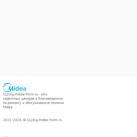
СЦ blg.midea-fixim.ru - сеть
сервисных центров в Благовещенске
по ремонту и обслуживанию техники
Midea
2021-2026 © СЦ blg.midea-fixim.ru