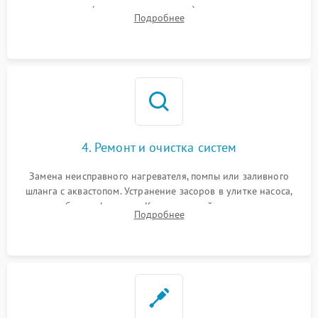
прессостата (датчика уровня воды), датчика мутности,
Подробнее
концевика дверцы и электронного модуля управления.
4. Ремонт и очистка систем
Замена неисправного нагревателя, помпы или заливного
шланга с аквастопом. Устранение засоров в улитке насоса,
патрубках и фильтрах. Компонентный ремонт платы
Подробнее
управления, восстановление поврежденной проводки.