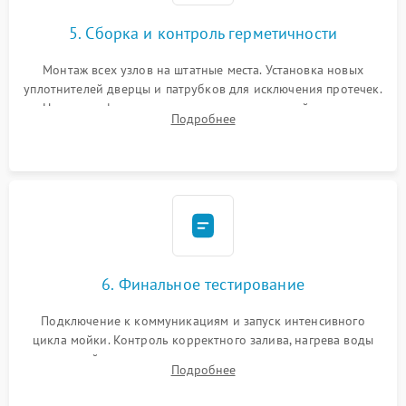
5. Сборка и контроль герметичности
Монтаж всех узлов на штатные места. Установка новых
уплотнителей дверцы и патрубков для исключения протечек.
Надежная фиксация хомутов гидравлической системы,
Подробнее
сборка корпуса и установка датчика поплавка.
6. Финальное тестирование
Подключение к коммуникациям и запуск интенсивного
цикла мойки. Контроль корректного залива, нагрева воды
до нужной температуры, отсутствия посторонних шумов,
Подробнее
штатного слива и абсолютной сухости в поддоне.