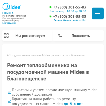
+7 (800) 301-55-83
Ежедневно, с 10:00 до 20:00
FIX-MIDEA
+7 (800) 301-55-83
Ремонт устройств Midea
Специализированный
Звонок бесплатный по РФ
cервисный центр г.
Благовещенск
Мы ремонтируем
Позвонить
енске
Посудомоечная машина Midea ремонт теплообменника
Ремонт теплообменника на
посудомоечной машине Midea в
Благовещенске
Привезем и увезем посудомоечную машину Midea
собственной доставкой
Гарантия на наши работы по ремонту
Ремонт вертикальных пылесосов Midea
Ремонт варочных панелей Midea
Ремонт увлажнителей воздуха Midea
Ремонт морозильных камер Midea
Ремонт микроволновых печей Midea
Ремонт очистителей воздуха Midea
Ремонт водонагревателей Midea
Ремонт роботов-пылесосов Midea
Ремонт стиральных машин Midea
Ремонт сушильных машин Midea
до 3-х лет
посудомоечных машин Midea