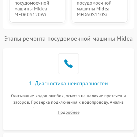
посудомоечной
посудомоечной
машины Midea
машины Midea
MFD60S120Wi
MFD60S110Si
Этапы ремонта посудомоечной машины Midea
1. Диагностика неисправностей
Считывание кодов ошибок, осмотр на наличие протечек и
засоров. Проверка подключения к водопроводу. Анализ
жалоб на отсутствие слива, нагрева, вращения
Подробнее
разбрызгивателей или срабатывание системы защиты
аквастоп.