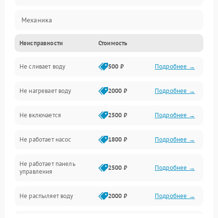
Механика
Неисправности
Стоимость
Управление
Не сливает воду
500 ₽
Подробнее →
Электропитание
Не нагревает воду
2000 ₽
Подробнее →
Датчики
Не включается
2500 ₽
Подробнее →
Нагрев
Не работает насос
1800 ₽
Подробнее →
Вода
Не работает панель
Гигиена
2500 ₽
Подробнее →
управления
Программное обеспечение
Не распыляет воду
2000 ₽
Подробнее →