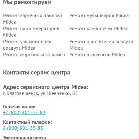
Мы ремонтируем
Ремонт варочных панелей
Ремонт мультиварок Midea
Midea
Ремонт парогенераторов
Ремонт хлебопечек Midea
Midea
Ремонт увлажнителей
Ремонт очистителей воздуха
воздуха Midea
Midea
Ремонт морозильных камер
Ремонт пылесосов Midea
Midea
Ремонт вертикальных
Ремонт обогревателей Midea
Контакты сервис центра
пылесосов Midea
Ремонт вытяжек Midea
Ремонт водонагревателей
Адрес сервисного центра Midea:
Midea
г. Благовещенск, ул. Шевченко, 85
Горячая линия:
+7 (800) 301-55-83
Контактный телефон:
8 (800) 301-55-83
Электронная почта: