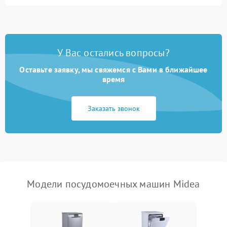
Не запускается цикл
1800 ₽
Подробнее →
стирки
Проблемы с набором
1800 ₽
Подробнее →
воды
У Вас остались вопросы?
Оставьте заявку, мы свяжемся с Вами в ближайшее
Не работает сушилка
2100 ₽
Подробнее →
время
Сбои в работе таймера
1700 ₽
Подробнее →
Заказать звонок
Проблемы с
2100 ₽
Подробнее →
циркуляционным насосом
Модели посудомоечных машин Midea