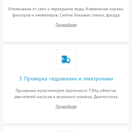
Отключение от сети и перекрытие воды. Извлечение корзин,
фильтров и импеллеров. Снятие боковых стенок, фасада
дверцы или нижнего поддона для прямого доступа к
Подробнее
циркуляционному насосу, ТЭНу и сливной помпе.
3. Проверка гидравлики и электроники
Прозвонка мультиметром проточного ТЭНа, обмоток
двигателей насосов и впускного клапана. Диагностика
прессостата (датчика уровня воды), датчика мутности,
Подробнее
концевика дверцы и электронного модуля управления.