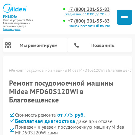
+7 (800) 301-55-83
Ежедневно, с 10:00 до 20:00
FIX-MIDEA
+7 (800) 301-55-83
Ремонт устройств Midea
Специализированный
Звонок бесплатный по РФ
cервисный центр г.
Благовещенск
Мы ремонтируем
Позвонить
енске
Ремонт посудомоечной машины Midea MFD60S120Wi в Благовещенск
Ремонт посудомоечной машины
Midea MFD60S120Wi в
Благовещенске
от 775 руб.
Стоимость ремонта
Бесплатная диагностика
даже при отказе
Привезем и увезем посудомоечную машину Midea
Ремонт вертикальных пылесосов Midea
Ремонт варочных панелей Midea
Ремонт увлажнителей воздуха Midea
Ремонт морозильных камер Midea
Ремонт микроволновых печей Midea
Ремонт очистителей воздуха Midea
Ремонт водонагревателей Midea
Ремонт роботов-пылесосов Midea
Ремонт стиральных машин Midea
Ремонт сушильных машин Midea
MFD60S120Wi сами