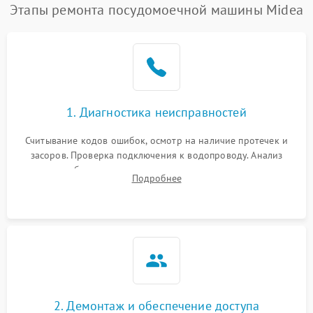
Проблемы с набором
Этапы ремонта посудомоечной машины Midea
1800 ₽
Подробнее →
воды
Не работает сушилка
2100 ₽
Подробнее →
Сбои в работе таймера
1700 ₽
Подробнее →
1. Диагностика неисправностей
Проблемы с
2100 ₽
Подробнее →
циркуляционным насосом
Считывание кодов ошибок, осмотр на наличие протечек и
засоров. Проверка подключения к водопроводу. Анализ
жалоб на отсутствие слива, нагрева, вращения
Подробнее
разбрызгивателей или срабатывание системы защиты
аквастоп.
2. Демонтаж и обеспечение доступа