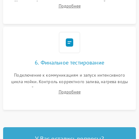
Надежная фиксация хомутов гидравлической системы,
Подробнее
сборка корпуса и установка датчика поплавка.
6. Финальное тестирование
Подключение к коммуникациям и запуск интенсивного
цикла мойки. Контроль корректного залива, нагрева воды
до нужной температуры, отсутствия посторонних шумов,
Подробнее
штатного слива и абсолютной сухости в поддоне.
У Вас остались вопросы?