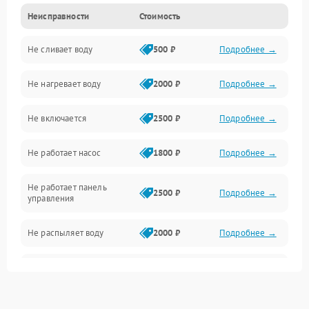
Неисправности
Стоимость
Управление
Не сливает воду
500 ₽
Подробнее →
Электропитание
Не нагревает воду
2000 ₽
Подробнее →
Датчики
Не включается
2500 ₽
Подробнее →
Нагрев
Не работает насос
1800 ₽
Подробнее →
Вода
Не работает панель
Гигиена
2500 ₽
Подробнее →
управления
Программное обеспечение
Не распыляет воду
2000 ₽
Подробнее →
Не запускается цикл
1800 ₽
Подробнее →
стирки