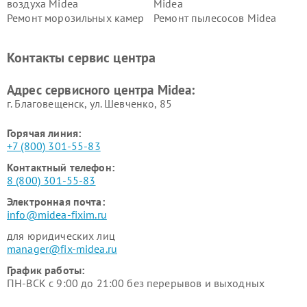
воздуха Midea
Midea
Ремонт морозильных камер
Ремонт пылесосов Midea
Midea
Ремонт вертикальных
Ремонт обогревателей Midea
Контакты сервис центра
пылесосов Midea
Ремонт вытяжек Midea
Ремонт водонагревателей
Адрес сервисного центра Midea:
Midea
г. Благовещенск, ул. Шевченко, 85
Горячая линия:
+7 (800) 301-55-83
Контактный телефон:
8 (800) 301-55-83
Электронная почта:
info@midea-fixim.ru
для юридических лиц
manager@fix-midea.ru
График работы:
ПН-ВСК с 9:00 до 21:00 без перерывов и выходных