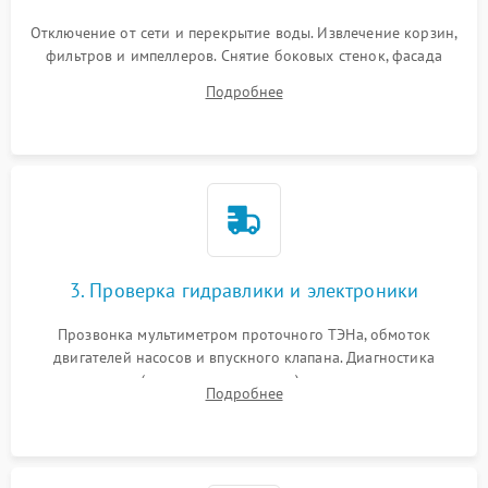
Отключение от сети и перекрытие воды. Извлечение корзин,
фильтров и импеллеров. Снятие боковых стенок, фасада
дверцы или нижнего поддона для прямого доступа к
Подробнее
циркуляционному насосу, ТЭНу и сливной помпе.
3. Проверка гидравлики и электроники
Прозвонка мультиметром проточного ТЭНа, обмоток
двигателей насосов и впускного клапана. Диагностика
прессостата (датчика уровня воды), датчика мутности,
Подробнее
концевика дверцы и электронного модуля управления.