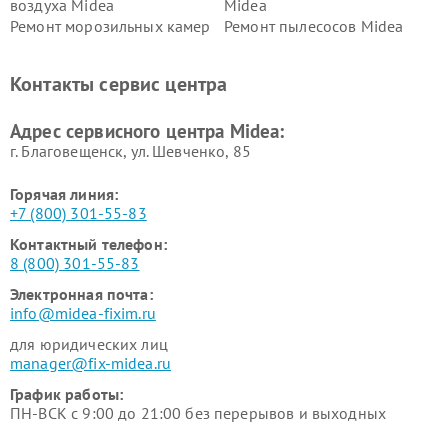
воздуха Midea
Midea
Ремонт морозильных камер
Ремонт пылесосов Midea
Midea
Ремонт вертикальных
Ремонт обогревателей Midea
Контакты сервис центра
пылесосов Midea
Ремонт вытяжек Midea
Ремонт водонагревателей
Адрес сервисного центра Midea:
Midea
г. Благовещенск, ул. Шевченко, 85
Горячая линия:
+7 (800) 301-55-83
Контактный телефон:
8 (800) 301-55-83
Электронная почта:
info@midea-fixim.ru
для юридических лиц
manager@fix-midea.ru
График работы:
ПН-ВСК с 9:00 до 21:00 без перерывов и выходных