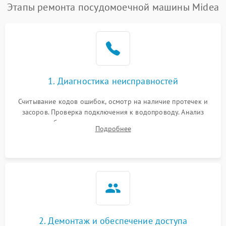
Проблемы с набором
Этапы ремонта посудомоечной машины Midea
1800 ₽
Подробнее →
воды
Не работает сушилка
2100 ₽
Подробнее →
Сбои в работе таймера
1700 ₽
Подробнее →
1. Диагностика неисправностей
Проблемы с
2100 ₽
Подробнее →
циркуляционным насосом
Считывание кодов ошибок, осмотр на наличие протечек и
засоров. Проверка подключения к водопроводу. Анализ
жалоб на отсутствие слива, нагрева, вращения
Подробнее
разбрызгивателей или срабатывание системы защиты
аквастоп.
2. Демонтаж и обеспечение доступа