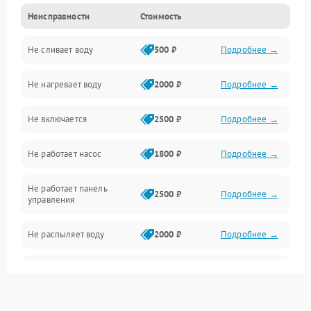
Неисправности
Стоимость
Управление
Не сливает воду
500 ₽
Подробнее →
Электропитание
Не нагревает воду
2000 ₽
Подробнее →
Датчики
Не включается
2500 ₽
Подробнее →
Нагрев
Не работает насос
1800 ₽
Подробнее →
Вода
Не работает панель
Гигиена
2500 ₽
Подробнее →
управления
Программное обеспечение
Не распыляет воду
2000 ₽
Подробнее →
Не запускается цикл
1800 ₽
Подробнее →
стирки