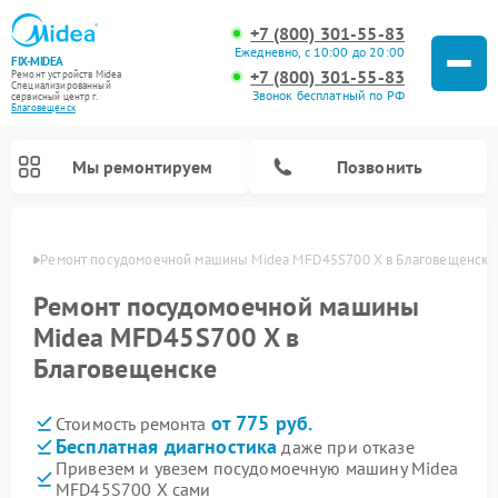
+7 (800) 301-55-83
Ежедневно, с 10:00 до 20:00
FIX-MIDEA
+7 (800) 301-55-83
Ремонт устройств Midea
Специализированный
Звонок бесплатный по РФ
cервисный центр г.
Благовещенск
Мы ремонтируем
Позвонить
енске
Ремонт посудомоечной машины Midea MFD45S700 X в Благовещенске
Ремонт посудомоечной машины
Midea MFD45S700 X в
Благовещенске
от 775 руб.
Стоимость ремонта
Бесплатная диагностика
даже при отказе
Привезем и увезем посудомоечную машину Midea
Ремонт вертикальных пылесосов Midea
Ремонт варочных панелей Midea
Ремонт увлажнителей воздуха Midea
Ремонт морозильных камер Midea
Ремонт микроволновых печей Midea
Ремонт очистителей воздуха Midea
Ремонт водонагревателей Midea
Ремонт роботов-пылесосов Midea
Ремонт стиральных машин Midea
Ремонт сушильных машин Midea
MFD45S700 X сами