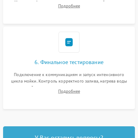
Надежная фиксация хомутов гидравлической системы,
Подробнее
сборка корпуса и установка датчика поплавка.
6. Финальное тестирование
Подключение к коммуникациям и запуск интенсивного
цикла мойки. Контроль корректного залива, нагрева воды
до нужной температуры, отсутствия посторонних шумов,
Подробнее
штатного слива и абсолютной сухости в поддоне.
У Вас остались вопросы?