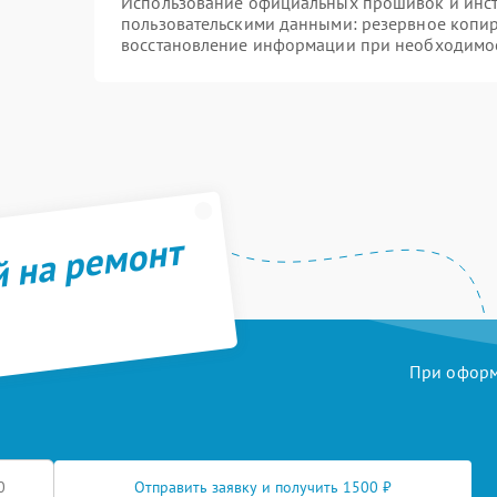
Использование официальных прошивок и инстр
пользовательскими данными: резервное копи
восстановление информации при необходимо
й на ремонт
При оформл
Отправить заявку и получить 1500 ₽