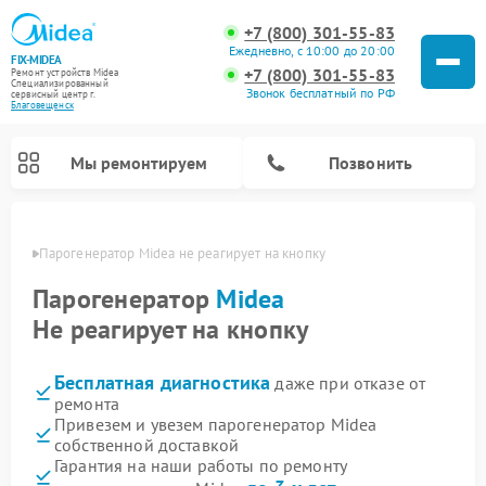
+7 (800) 301-55-83
Ежедневно, с 10:00 до 20:00
FIX-MIDEA
+7 (800) 301-55-83
Ремонт устройств Midea
Специализированный
Звонок бесплатный по РФ
cервисный центр г.
Благовещенск
Мы ремонтируем
Позвонить
енске
Парогенератор Midea не реагирует на кнопку
Парогенератор
Midea
Не реагирует на кнопку
Бесплатная диагностика
даже при отказе от
ремонта
Привезем и увезем парогенератор Midea
собственной доставкой
Ремонт варочных панелей Midea
Ремонт очистителей воздуха Midea
Ремонт водонагревателей Midea
Ремонт роботов-пылесосов Midea
Ремонт стиральных машин Midea
Ремонт микроволновых печей Midea
Ремонт вертикальных пылесосов Midea
Ремонт увлажнителей воздуха Midea
Ремонт морозильных камер Midea
Ремонт посудомоечных машин Midea
Ремонт сушильных машин Midea
Гарантия на наши работы по ремонту