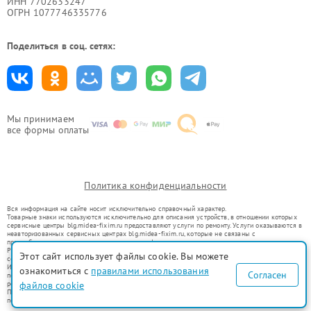
ИНН 7702633247
ОГРН 1077746335776
Поделиться в соц. сетях:
Мы принимаем
все формы оплаты
Политика конфиденциальности
Вся информация на сайте носит исключительно справочный характер.
Товарные знаки используются исключительно для описания устройств, в отношении которых
сервисные центры blg.midea-fixim.ru предоставляют услуги по ремонту. Услуги оказываются в
неавторизованных сервисных центрах blg.midea-fixim.ru, которые не связаны с
правообладателями товарных знаков или их официальными представителями.
Ремонт осуществляется для устройств, уже введенных в гражданский оборот в соответствии
Этот сайт использует файлы cookie. Вы можете
со статьей 1487 ГК РФ.
Использование товарных знаков не преследует цели индивидуализации услуг или введения
ознакомиться с
правилами использования
Согласен
потребителей в заблуждение, а служит для информирования о предоставляемых услугах по
ремонту техники указанных брендов.
файлов cookie
Представленная на сайте информация не является публичной офертой, определяемой
положениями Статьи 437(2) Гражданского кодекса РФ