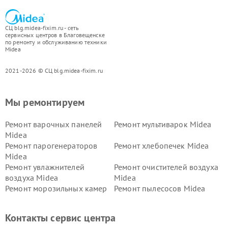
СЦ blg.midea-fixim.ru - сеть
сервисных центров в Благовещенске
по ремонту и обслуживанию техники
Midea
2021-2026 © СЦ blg.midea-fixim.ru
Мы ремонтируем
Ремонт варочных панелей
Ремонт мультиварок Midea
Midea
Ремонт парогенераторов
Ремонт хлебопечек Midea
Midea
Ремонт увлажнителей
Ремонт очистителей воздуха
воздуха Midea
Midea
Ремонт морозильных камер
Ремонт пылесосов Midea
Midea
Ремонт вертикальных
Ремонт обогревателей Midea
Контакты сервис центра
пылесосов Midea