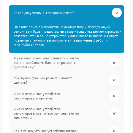
Какие документы вы предоставляете?
На этапе приема устройства на диагностику и последующий
ремонт вам будет предоставлен заказ-наряд с указанием страховых
обязательств на ваше устройство. Далее, после выполнения работ
по ремонту техники, вы получите акт выполненных работ и
гарантийный талон.
Я уже знаю в чем неисправность и какой
ремонт необходим. Для чего проводить
диагностику?
Мне нужен срочный ремонт. Сможете
сделать?
Я хочу, чтобы мое устройство
ремонтировали при мне.
Я хочу, чтобы мое устройство
ремонтировалось только оригинальными
запчастями.
Как я узнаю, что мое устройство готово?