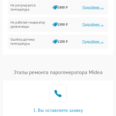
Не регулируется
1800 ₽
Подробнее →
температура
Не работает индикатор
1500 ₽
Подробнее →
уровня воды
Ошибка датчика
1200 ₽
Подробнее →
температуры
Не работает индикатор
1000 ₽
Подробнее →
Ошибка платы управления
1500 ₽
Подробнее →
Этапы ремонта парогенератора Midea
Сбой режима работы
1200 ₽
Подробнее →
Не сохраняет настройки
1200 ₽
Подробнее →
Не включается
1500 ₽
Подробнее →
1. Вы оставляете заявку