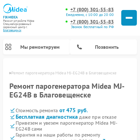
+7 (800) 301-55-83
Ежедневно, с 10:00 до 20:00
FIX-MIDEA
+7 (800) 301-55-83
Ремонт устройств Midea
Специализированный
Звонок бесплатный по РФ
cервисный центр г.
Благовещенск
Мы ремонтируем
Позвонить
енске
Ремонт парогенератора Midea MJ-EG24B в Благовещенске
Ремонт парогенератора Midea MJ-
EG24B в Благовещенске
от 475 руб.
Стоимость ремонта
Бесплатная диагностика
даже при отказе
Привезем и увезем парогенератор Midea MJ-
EG24B сами
Ремонт варочных панелей Midea
Ремонт очистителей воздуха Midea
Ремонт водонагревателей Midea
Ремонт роботов-пылесосов Midea
Ремонт стиральных машин Midea
Ремонт микроволновых печей Midea
Ремонт вертикальных пылесосов Midea
Ремонт увлажнителей воздуха Midea
Ремонт морозильных камер Midea
Ремонт посудомоечных машин Midea
Ремонт сушильных машин Midea
Гарантия на наши работы по ремонту