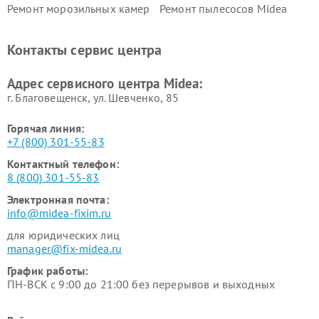
Ремонт морозильных камер
Ремонт пылесосов Midea
Midea
Ремонт вертикальных
Ремонт обогревателей Midea
Контакты сервис центра
пылесосов Midea
Ремонт вытяжек Midea
Ремонт водонагревателей
Адрес сервисного центра Midea:
Midea
г. Благовещенск, ул. Шевченко, 85
Горячая линия:
+7 (800) 301-55-83
Контактный телефон:
8 (800) 301-55-83
Электронная почта:
info@midea-fixim.ru
для юридических лиц
manager@fix-midea.ru
График работы:
ПН-ВСК с 9:00 до 21:00 без перерывов и выходных