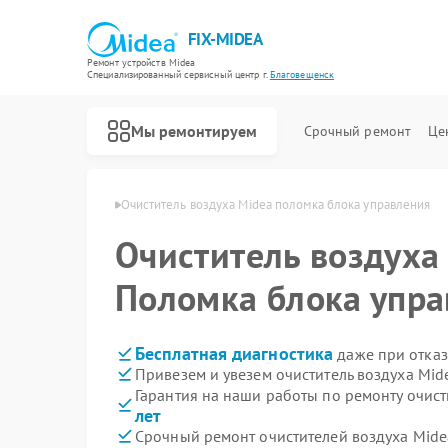
FIX-MIDEA
Ремонт устройств Midea
Специализированный cервисный центр г.
Благовещенск
Мы ремонтируем
Срочный ремонт
Це
dea в Благовещенске
Очиститель воздуха Midea поломка блока управления
Очиститель воздух
Поломка блока упра
Бесплатная диагностика
даже при отказ
Привезем и увезем очиститель воздуха Mid
Гарантия на наши работы по ремонту очис
лет
Срочный ремонт очистителей воздуха Midea
Ремонт варочных панелей Midea
Ремонт парогенераторов Midea
Ремонт увлажнителей воздуха Midea
Ремонт морозильных камер Midea
Ремонт вертикальных пылесосов Midea
Ремонт водонагревателей Midea
Ремонт роботов-пылесосов Midea
Ремонт стиральных машин Midea
Ремонт посудомоечных машин Midea
Ремонт микроволновых печей Midea
Ремонт кондиционеров Midea
Ремонт духовых шкафов Midea
Ремонт сушильных машин Midea