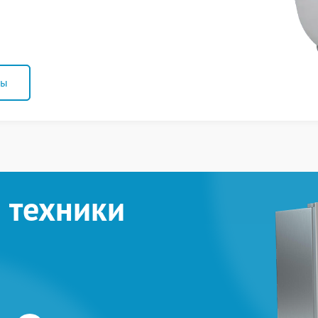
ны
 техники