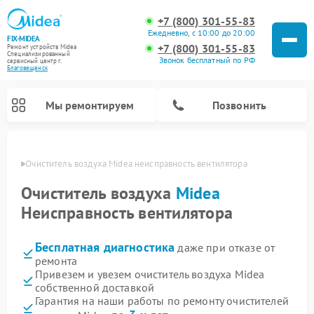
+7 (800) 301-55-83
Ежедневно, с 10:00 до 20:00
FIX-MIDEA
+7 (800) 301-55-83
Ремонт устройств Midea
Специализированный
Звонок бесплатный по РФ
cервисный центр г.
Благовещенск
Мы ремонтируем
Позвонить
енске
Очиститель воздуха Midea неисправность вентилятора
Очиститель воздуха
Midea
Неисправность вентилятора
Бесплатная диагностика
даже при отказе от
ремонта
Привезем и увезем очиститель воздуха Midea
собственной доставкой
Ремонт варочных панелей Midea
Ремонт увлажнителей воздуха Midea
Ремонт водонагревателей Midea
Ремонт роботов-пылесосов Midea
Ремонт стиральных машин Midea
Ремонт микроволновых печей Midea
Ремонт вертикальных пылесосов Midea
Ремонт морозильных камер Midea
Ремонт посудомоечных машин Midea
Ремонт сушильных машин Midea
Гарантия на наши работы по ремонту очистителей