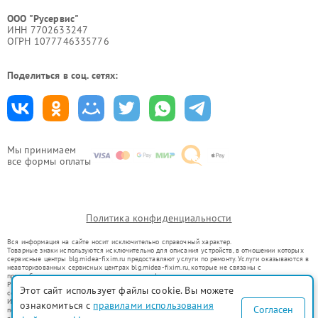
ООО "Русервис"
ИНН 7702633247
ОГРН 1077746335776
Поделиться в соц. сетях:
Мы принимаем
все формы оплаты
Политика конфиденциальности
Вся информация на сайте носит исключительно справочный характер.
Товарные знаки используются исключительно для описания устройств, в отношении которых
сервисные центры blg.midea-fixim.ru предоставляют услуги по ремонту. Услуги оказываются в
неавторизованных сервисных центрах blg.midea-fixim.ru, которые не связаны с
правообладателями товарных знаков или их официальными представителями.
Ремонт осуществляется для устройств, уже введенных в гражданский оборот в соответствии
Этот сайт использует файлы cookie. Вы можете
со статьей 1487 ГК РФ.
Использование товарных знаков не преследует цели индивидуализации услуг или введения
ознакомиться с
правилами использования
Согласен
потребителей в заблуждение, а служит для информирования о предоставляемых услугах по