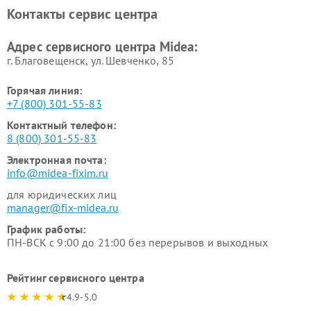
Ремонт вертикальных
Ремонт обогревателей Midea
Контакты сервис центра
пылесосов Midea
Ремонт вытяжек Midea
Ремонт водонагревателей
Адрес сервисного центра Midea:
Midea
г. Благовещенск, ул. Шевченко, 85
Горячая линия:
+7 (800) 301-55-83
Контактный телефон:
8 (800) 301-55-83
Электронная почта:
info@midea-fixim.ru
для юридических лиц
manager@fix-midea.ru
График работы:
ПН-ВСК с 9:00 до 21:00 без перерывов и выходных
Рейтинг сервисного центра
4.9-5.0