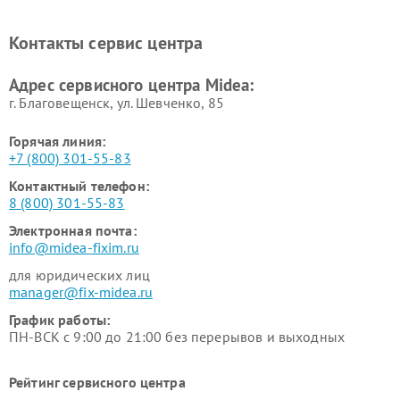
Midea
Ремонт вертикальных
Ремонт обогревателей Midea
Контакты сервис центра
пылесосов Midea
Ремонт вытяжек Midea
Ремонт водонагревателей
Адрес сервисного центра Midea:
Midea
г. Благовещенск, ул. Шевченко, 85
Горячая линия:
+7 (800) 301-55-83
Контактный телефон:
8 (800) 301-55-83
Электронная почта:
info@midea-fixim.ru
для юридических лиц
manager@fix-midea.ru
График работы:
ПН-ВСК с 9:00 до 21:00 без перерывов и выходных
Рейтинг сервисного центра