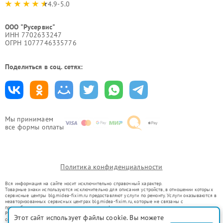
4.9-5.0
ООО "Русервис"
ИНН 7702633247
ОГРН 1077746335776
Поделиться в соц. сетях:
Мы принимаем
все формы оплаты
Политика конфиденциальности
Вся информация на сайте носит исключительно справочный характер.
Товарные знаки используются исключительно для описания устройств, в отношении которых
сервисные центры blg.midea-fixim.ru предоставляют услуги по ремонту. Услуги оказываются в
неавторизованных сервисных центрах blg.midea-fixim.ru, которые не связаны с
правообладателями товарных знаков или их официальными представителями.
Ремонт осуществляется для устройств, уже введенных в гражданский оборот в соответствии
Этот сайт использует файлы cookie. Вы можете
со статьей 1487 ГК РФ.