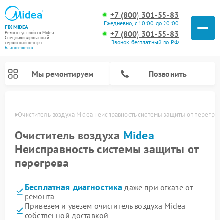
+7 (800) 301-55-83
Ежедневно, с 10:00 до 20:00
FIX-MIDEA
+7 (800) 301-55-83
Ремонт устройств Midea
Специализированный
Звонок бесплатный по РФ
cервисный центр г.
Благовещенск
Мы ремонтируем
Позвонить
енске
Очиститель воздуха Midea неисправность системы защиты от перегре
Очиститель воздуха
Midea
Неисправность системы защиты от
перегрева
Бесплатная диагностика
даже при отказе от
ремонта
Привезем и увезем очиститель воздуха Midea
Ремонт варочных панелей Midea
Ремонт увлажнителей воздуха Midea
Ремонт водонагревателей Midea
Ремонт роботов-пылесосов Midea
Ремонт стиральных машин Midea
Ремонт микроволновых печей Midea
Ремонт вертикальных пылесосов Midea
Ремонт морозильных камер Midea
Ремонт посудомоечных машин Midea
Ремонт сушильных машин Midea
собственной доставкой