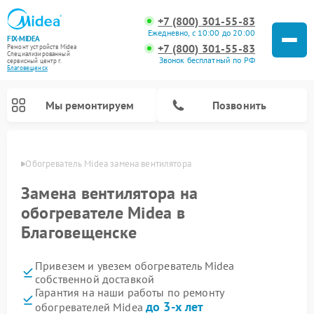
+7 (800) 301-55-83
Ежедневно, с 10:00 до 20:00
FIX-MIDEA
+7 (800) 301-55-83
Ремонт устройств Midea
Специализированный
Звонок бесплатный по РФ
cервисный центр г.
Благовещенск
Мы ремонтируем
Позвонить
енске
Обогреватель Midea замена вентилятора
Замена вентилятора на
обогревателе Midea в
Благовещенске
Привезем и увезем обогреватель Midea
собственной доставкой
Гарантия на наши работы по ремонту
Ремонт вертикальных пылесосов Midea
Ремонт варочных панелей Midea
Ремонт увлажнителей воздуха Midea
Ремонт морозильных камер Midea
Ремонт водонагревателей Midea
Ремонт роботов-пылесосов Midea
Ремонт стиральных машин Midea
Ремонт микроволновых печей Midea
Ремонт очистителей воздуха Midea
Ремонт посудомоечных машин Midea
Ремонт сушильных машин Midea
до 3-х лет
обогревателей Midea