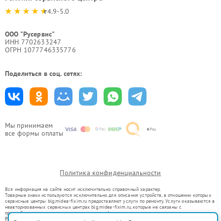
4.9-5.0
ООО "Русервис"
ИНН 7702633247
ОГРН 1077746335776
Поделиться в соц. сетях:
Мы принимаем
все формы оплаты
Политика конфиденциальности
Вся информация на сайте носит исключительно справочный характер.
Товарные знаки используются исключительно для описания устройств, в отношении которых
сервисные центры blg.midea-fixim.ru предоставляют услуги по ремонту. Услуги оказываются в
неавторизованных сервисных центрах blg.midea-fixim.ru, которые не связаны с
правообладателями товарных знаков или их официальными представителями.
Ремонт осуществляется для устройств, уже введенных в гражданский оборот в соответствии