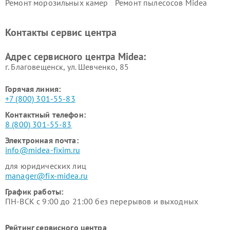
Ремонт морозильных камер
Ремонт пылесосов Midea
Midea
Ремонт вертикальных
Ремонт обогревателей Midea
Контакты сервис центра
пылесосов Midea
Ремонт вытяжек Midea
Ремонт водонагревателей
Адрес сервисного центра Midea:
Midea
г. Благовещенск, ул. Шевченко, 85
Горячая линия:
+7 (800) 301-55-83
Контактный телефон:
8 (800) 301-55-83
Электронная почта:
info@midea-fixim.ru
для юридических лиц
manager@fix-midea.ru
График работы:
ПН-ВСК с 9:00 до 21:00 без перерывов и выходных
Рейтинг сервисного центра