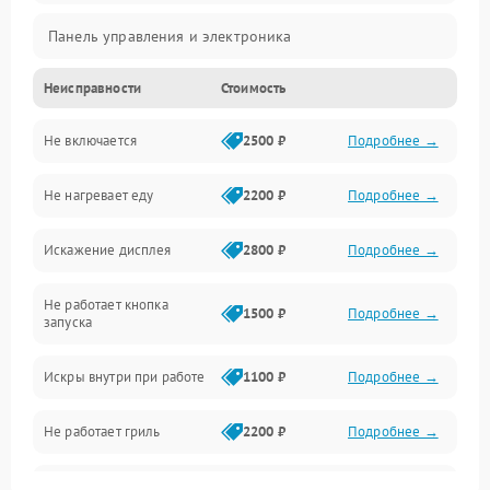
Панель управления и электроника
Неисправности
Стоимость
Дверца и корпус
Не включается
2500 ₽
Подробнее →
Механика и внутренние элементы
Не нагревает еду
2200 ₽
Подробнее →
Механические повреждения
Искажение дисплея
2800 ₽
Подробнее →
Питание и запуск
Не работает кнопка
Нагрев и приготовление
1500 ₽
Подробнее →
запуска
Программное обеспечение
Искры внутри при работе
1100 ₽
Подробнее →
Не работает гриль
2200 ₽
Подробнее →
Перегрев или отключение