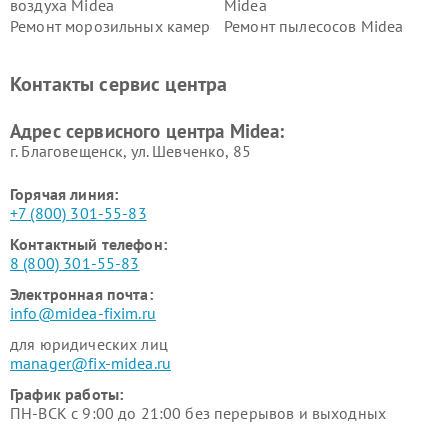
воздуха Midea
Midea
Ремонт морозильных камер
Ремонт пылесосов Midea
Midea
Ремонт вертикальных
Ремонт обогревателей Midea
Контакты сервис центра
пылесосов Midea
Ремонт вытяжек Midea
Ремонт водонагревателей
Адрес сервисного центра Midea:
Midea
г. Благовещенск, ул. Шевченко, 85
Горячая линия:
+7 (800) 301-55-83
Контактный телефон:
8 (800) 301-55-83
Электронная почта:
info@midea-fixim.ru
для юридических лиц
manager@fix-midea.ru
График работы:
ПН-ВСК с 9:00 до 21:00 без перерывов и выходных