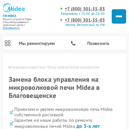
+7 (800) 301-55-83
Ежедневно, с 10:00 до 20:00
FIX-MIDEA
+7 (800) 301-55-83
Ремонт устройств Midea
Специализированный
Звонок бесплатный по РФ
cервисный центр г.
Благовещенск
Мы ремонтируем
Позвонить
енске
Микроволновая печь Midea замена блока управления
Замена блока управления на
микроволновой печи Midea в
Благовещенске
Привезем и увезем микроволновую печь Midea
собственной доставкой
Гарантия на наши работы по ремонту
Ремонт вертикальных пылесосов Midea
Ремонт варочных панелей Midea
Ремонт увлажнителей воздуха Midea
Ремонт морозильных камер Midea
Ремонт посудомоечных машин Midea
Ремонт очистителей воздуха Midea
Ремонт водонагревателей Midea
Ремонт роботов-пылесосов Midea
Ремонт стиральных машин Midea
Ремонт сушильных машин Midea
до 3-х лет
микроволновых печей Midea