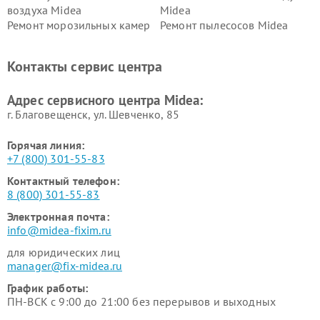
воздуха Midea
Midea
Ремонт морозильных камер
Ремонт пылесосов Midea
Midea
Ремонт вертикальных
Ремонт обогревателей Midea
Контакты сервис центра
пылесосов Midea
Ремонт вытяжек Midea
Ремонт водонагревателей
Адрес сервисного центра Midea:
Midea
г. Благовещенск, ул. Шевченко, 85
Горячая линия:
+7 (800) 301-55-83
Контактный телефон:
8 (800) 301-55-83
Электронная почта:
info@midea-fixim.ru
для юридических лиц
manager@fix-midea.ru
График работы:
ПН-ВСК с 9:00 до 21:00 без перерывов и выходных