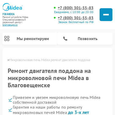
+7 (800) 301-55-83
Ежедневно, с 10:00 до 20:00
FIX-MIDEA
+7 (800) 301-55-83
Ремонт устройств Midea
Специализированный
Звонок бесплатный по РФ
cервисный центр г.
Благовещенск
Мы ремонтируем
Позвонить
енске
Микроволновая печь Midea ремонт двигателя поддона
Ремонт двигателя поддона на
микроволновой печи Midea в
Благовещенске
Привезем и увезем микроволновую печь Midea
собственной доставкой
Гарантия на наши работы по ремонту
Ремонт вертикальных пылесосов Midea
Ремонт варочных панелей Midea
Ремонт увлажнителей воздуха Midea
Ремонт морозильных камер Midea
Ремонт посудомоечных машин Midea
Ремонт очистителей воздуха Midea
Ремонт водонагревателей Midea
Ремонт роботов-пылесосов Midea
Ремонт стиральных машин Midea
Ремонт сушильных машин Midea
до 3-х лет
микроволновых печей Midea