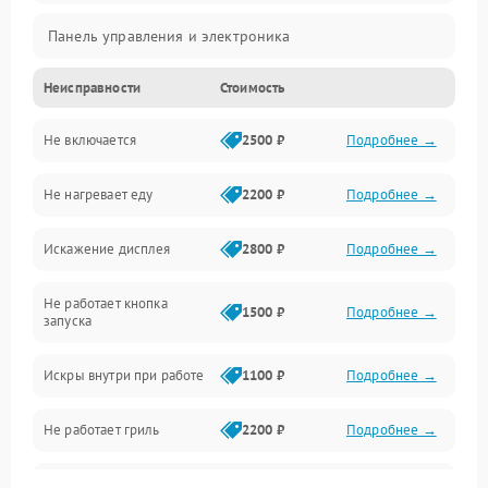
Панель управления и электроника
Неисправности
Стоимость
Дверца и корпус
Не включается
2500 ₽
Подробнее →
Механика и внутренние элементы
Не нагревает еду
2200 ₽
Подробнее →
Механические повреждения
Искажение дисплея
2800 ₽
Подробнее →
Питание и запуск
Не работает кнопка
Нагрев и приготовление
1500 ₽
Подробнее →
запуска
Программное обеспечение
Искры внутри при работе
1100 ₽
Подробнее →
Не работает гриль
2200 ₽
Подробнее →
Перегрев или отключение