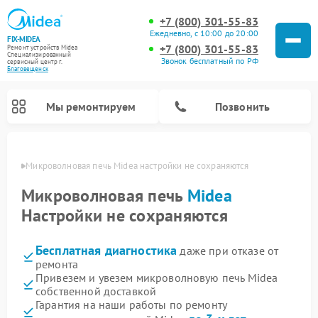
+7 (800) 301-55-83
Ежедневно, с 10:00 до 20:00
FIX-MIDEA
+7 (800) 301-55-83
Ремонт устройств Midea
Специализированный
Звонок бесплатный по РФ
cервисный центр г.
Благовещенск
Мы ремонтируем
Позвонить
енске
Микроволновая печь Midea настройки не сохраняются
Микроволновая печь
Midea
Настройки не сохраняются
Бесплатная диагностика
даже при отказе от
ремонта
Привезем и увезем микроволновую печь Midea
собственной доставкой
Ремонт вертикальных пылесосов Midea
Ремонт варочных панелей Midea
Ремонт увлажнителей воздуха Midea
Ремонт морозильных камер Midea
Ремонт посудомоечных машин Midea
Ремонт очистителей воздуха Midea
Ремонт водонагревателей Midea
Ремонт роботов-пылесосов Midea
Ремонт стиральных машин Midea
Ремонт сушильных машин Midea
Гарантия на наши работы по ремонту