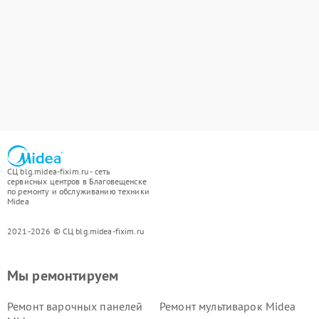
СЦ blg.midea-fixim.ru - сеть
сервисных центров в Благовещенске
по ремонту и обслуживанию техники
Midea
2021-2026 © СЦ blg.midea-fixim.ru
Мы ремонтируем
Ремонт варочных панелей
Ремонт мультиварок Midea