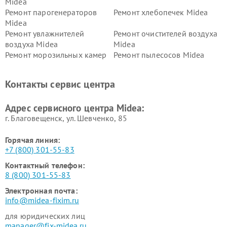
Midea
Ремонт парогенераторов
Ремонт хлебопечек Midea
Midea
Ремонт увлажнителей
Ремонт очистителей воздуха
воздуха Midea
Midea
Ремонт морозильных камер
Ремонт пылесосов Midea
Midea
Ремонт вертикальных
Ремонт обогревателей Midea
Контакты сервис центра
пылесосов Midea
Ремонт вытяжек Midea
Ремонт водонагревателей
Адрес сервисного центра Midea:
Midea
г. Благовещенск, ул. Шевченко, 85
Горячая линия:
+7 (800) 301-55-83
Контактный телефон:
8 (800) 301-55-83
Электронная почта:
info@midea-fixim.ru
для юридических лиц
manager@fix-midea.ru