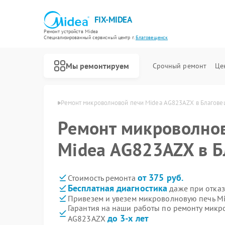
FIX-MIDEA
Ремонт устройств Midea
Специализированный cервисный центр г.
Благовещенск
Мы ремонтируем
Срочный ремонт
Це
ea в Благовещенске
Ремонт микроволновой печи Midea AG823AZX в Благов
Ремонт микроволно
Midea AG823AZX в 
от 375 руб.
Стоимость ремонта
Бесплатная диагностика
даже при отказ
Привезем и увезем микроволновую печь M
Гарантия на наши работы по ремонту микр
до 3-х лет
AG823AZX
Ремонт варочных панелей Midea
Ремонт парогенераторов Midea
Ремонт увлажнителей воздуха Midea
Ремонт очистителей воздуха Midea
Ремонт морозильных камер Midea
Ремонт вертикальных пылесосов Midea
Ремонт водонагревателей Midea
Ремонт роботов-пылесосов Midea
Ремонт стиральных машин Midea
Ремонт посудомоечных машин Midea
Ремонт кондиционеров Midea
Ремонт духовых шкафов Midea
Ремонт сушильных машин Midea