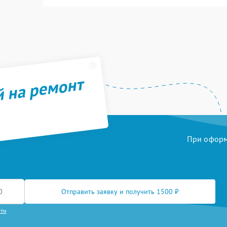
й на ремонт
При оформл
Отправить заявку и получить 1500 ₽
сти