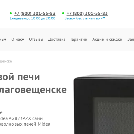
+7 (800) 301-55-83
+7 (800) 301-55-83
Ежедневно, с 10:00 до 20:00
Звонок бесплатный по РФ
ны
О нас
Отзывы
Доставка
Гарантии
Акции и скидки
Зая
ещенске
вой печи
Благовещенске
е
idea AG823AZX сами
оволновых печей Midea