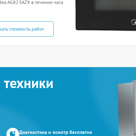
ea AG823AZX в течении часа
нать стоимость работ
 техники
Диагностика и осмотр бесплатно