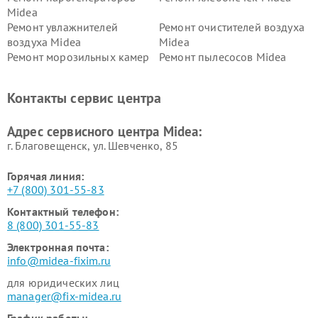
Midea
Ремонт увлажнителей
Ремонт очистителей воздуха
воздуха Midea
Midea
Ремонт морозильных камер
Ремонт пылесосов Midea
Midea
Ремонт вертикальных
Ремонт обогревателей Midea
Контакты сервис центра
пылесосов Midea
Ремонт вытяжек Midea
Ремонт водонагревателей
Адрес сервисного центра Midea:
Midea
г. Благовещенск, ул. Шевченко, 85
Горячая линия:
+7 (800) 301-55-83
Контактный телефон:
8 (800) 301-55-83
Электронная почта:
info@midea-fixim.ru
для юридических лиц
manager@fix-midea.ru