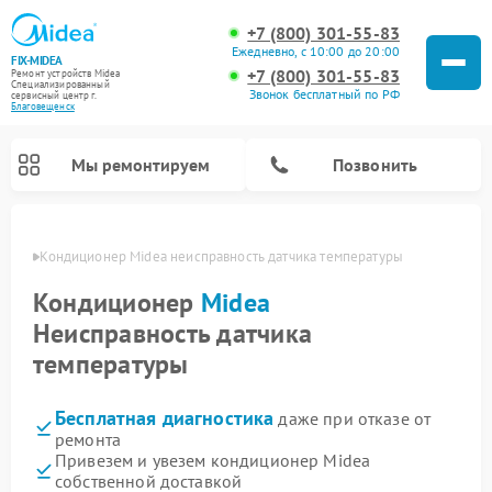
+7 (800) 301-55-83
Ежедневно, с 10:00 до 20:00
FIX-MIDEA
+7 (800) 301-55-83
Ремонт устройств Midea
Специализированный
Звонок бесплатный по РФ
cервисный центр г.
Благовещенск
Мы ремонтируем
Позвонить
енске
Кондиционер Midea неисправность датчика температуры
Кондиционер
Midea
Неисправность датчика
температуры
Бесплатная диагностика
даже при отказе от
ремонта
Привезем и увезем кондиционер Midea
Ремонт вертикальных пылесосов Midea
Ремонт варочных панелей Midea
Ремонт увлажнителей воздуха Midea
Ремонт морозильных камер Midea
Ремонт посудомоечных машин Midea
Ремонт очистителей воздуха Midea
Ремонт водонагревателей Midea
Ремонт роботов-пылесосов Midea
Ремонт стиральных машин Midea
Ремонт микроволновых печей Midea
Ремонт сушильных машин Midea
собственной доставкой