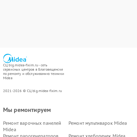
СЦ blg.midea-fixim.ru - сеть
сервисных центров в Благовещенске
по ремонту и обслуживанию техники
Midea
2021-2026 © СЦ blg.midea-fixim.ru
Мы ремонтируем
Ремонт варочных панелей
Ремонт мультиварок Midea
Midea
Ремонт парогенераторов
Ремонт хлебопечек Midea