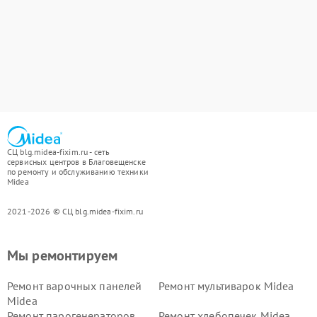
СЦ blg.midea-fixim.ru - сеть
сервисных центров в Благовещенске
по ремонту и обслуживанию техники
Midea
2021-2026 © СЦ blg.midea-fixim.ru
Мы ремонтируем
Ремонт варочных панелей
Ремонт мультиварок Midea
Midea
Ремонт парогенераторов
Ремонт хлебопечек Midea