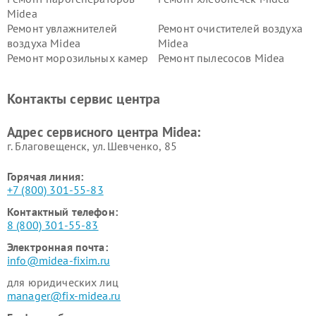
Midea
Ремонт увлажнителей
Ремонт очистителей воздуха
воздуха Midea
Midea
Ремонт морозильных камер
Ремонт пылесосов Midea
Midea
Ремонт вертикальных
Ремонт обогревателей Midea
Контакты сервис центра
пылесосов Midea
Ремонт вытяжек Midea
Ремонт водонагревателей
Адрес сервисного центра Midea:
Midea
г. Благовещенск, ул. Шевченко, 85
Горячая линия:
+7 (800) 301-55-83
Контактный телефон:
8 (800) 301-55-83
Электронная почта:
info@midea-fixim.ru
для юридических лиц
manager@fix-midea.ru