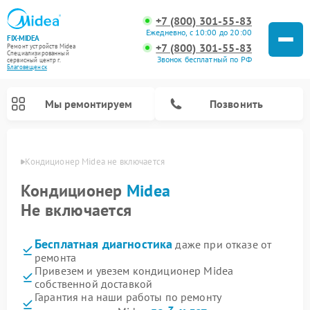
+7 (800) 301-55-83
Ежедневно, с 10:00 до 20:00
FIX-MIDEA
+7 (800) 301-55-83
Ремонт устройств Midea
Специализированный
Звонок бесплатный по РФ
cервисный центр г.
Благовещенск
Мы ремонтируем
Позвонить
енске
Кондиционер Midea не включается
Кондиционер
Midea
Не включается
Бесплатная диагностика
даже при отказе от
ремонта
Привезем и увезем кондиционер Midea
собственной доставкой
Ремонт вертикальных пылесосов Midea
Ремонт варочных панелей Midea
Ремонт увлажнителей воздуха Midea
Ремонт морозильных камер Midea
Ремонт посудомоечных машин Midea
Ремонт очистителей воздуха Midea
Ремонт водонагревателей Midea
Ремонт роботов-пылесосов Midea
Ремонт стиральных машин Midea
Ремонт микроволновых печей Midea
Ремонт сушильных машин Midea
Гарантия на наши работы по ремонту