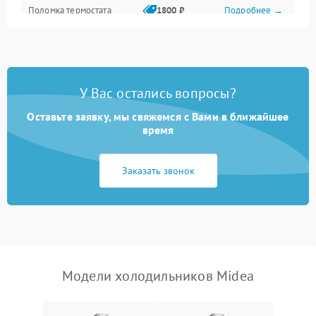
Поломка термостата
1800 ₽
Подробнее →
Не работает вентилятор
1800 ₽
Подробнее →
Поломка системы No Frost
2600 ₽
Подробнее →
У Вас остались вопросы?
Оставьте заявку, мы свяжемся с Вами в ближайшее
Образование конденсата
1800 ₽
Подробнее →
на стенках
время
Сбой в работе инвертора
2100 ₽
Подробнее →
Заказать звонок
Запах горелого при
2000 ₽
Подробнее →
работе
Не включается
1000 ₽
Подробнее →
холодильник
Модели холодильников Midea
Проблемы с системой
автоматической
1800 ₽
Подробнее →
разморозки