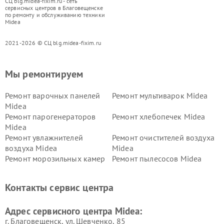
СЦ blg.midea-fixim.ru - сеть
сервисных центров в Благовещенске
по ремонту и обслуживанию техники
Midea
2021-2026 © СЦ blg.midea-fixim.ru
Мы ремонтируем
Ремонт варочных панелей
Ремонт мультиварок Midea
Midea
Ремонт парогенераторов
Ремонт хлебопечек Midea
Midea
Ремонт увлажнителей
Ремонт очистителей воздуха
воздуха Midea
Midea
Ремонт морозильных камер
Ремонт пылесосов Midea
Midea
Ремонт вертикальных
Ремонт обогревателей Midea
Контакты сервис центра
пылесосов Midea
Ремонт вытяжек Midea
Ремонт водонагревателей
Адрес сервисного центра Midea:
Midea
г. Благовещенск, ул. Шевченко, 85