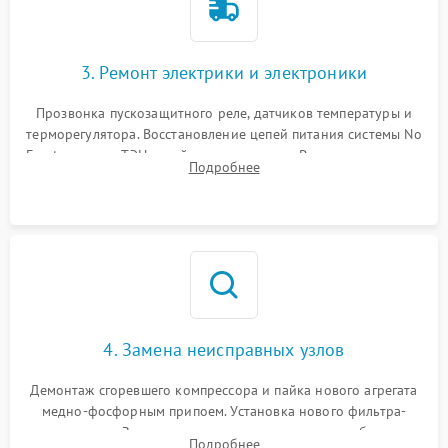
3. Ремонт электрики и электроники
Прозвонка пускозащитного реле, датчиков температуры и
терморегулятора. Восстановление цепей питания системы No
Frost, включая ТЭН оттайки и вентилятор. Ремонт или замена
Подробнее
платы управления при сбоях алгоритмов.
4. Замена неисправных узлов
Демонтаж сгоревшего компрессора и пайка нового агрегата
медно-фосфорным припоем. Установка нового фильтра-
осушителя. Замена изношенных вентиляторов обдува,
Подробнее