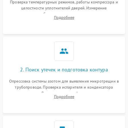
Проверка температурных режимов, работы компрессора и
целостности уплотнителей дверей. Измерение
сопротивления обмоток мотора, проверка термостата и
Подробнее
считывание кодов ошибок с электронного дисплея.
2. Поиск утечек и подготовка контура
Опрессовка системы азотом для выявления микротрещин в
трубопроводе. Проверка испарителя и конденсатора
течеискателем. Демонтаж старого фильтра-осушителя и
Подробнее
продувка капиллярной трубки для устранения засоров.