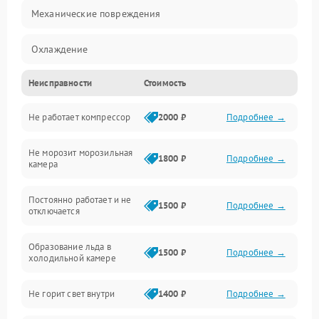
Механические повреждения
Охлаждение
Неисправности
Стоимость
Механика
Не работает компрессор
2000 ₽
Подробнее →
Электропитание
Не морозит морозильная
Дренаж
1800 ₽
Подробнее →
камера
Оттайка
Постоянно работает и не
1500 ₽
Подробнее →
отключается
Программное обеспечение
Образование льда в
1500 ₽
Подробнее →
холодильной камере
Не горит свет внутри
1400 ₽
Подробнее →