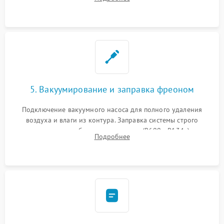
сломанных заслонок или поврежденных дверных петель.
5. Вакуумирование и заправка фреоном
Подключение вакуумного насоса для полного удаления
воздуха и влаги из контура. Заправка системы строго
дозированным объемом хладагента (R600a, R134a) по
Подробнее
электронным весам. Контроль рабочего давления в системе.