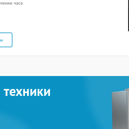
чении часа
ны
 техники