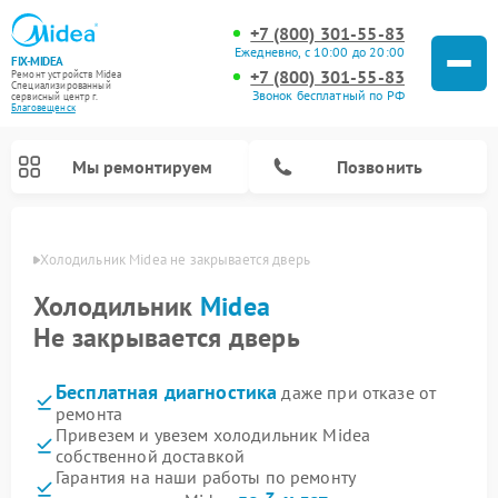
+7 (800) 301-55-83
Ежедневно, с 10:00 до 20:00
FIX-MIDEA
+7 (800) 301-55-83
Ремонт устройств Midea
Специализированный
Звонок бесплатный по РФ
cервисный центр г.
Благовещенск
Мы ремонтируем
Позвонить
енске
Холодильник Midea не закрывается дверь
Холодильник
Midea
Не закрывается дверь
Бесплатная диагностика
даже при отказе от
ремонта
Привезем и увезем холодильник Midea
собственной доставкой
Ремонт вертикальных пылесосов Midea
Ремонт варочных панелей Midea
Ремонт увлажнителей воздуха Midea
Ремонт морозильных камер Midea
Ремонт стиральных машин Midea
Ремонт микроволновых печей Midea
Ремонт очистителей воздуха Midea
Ремонт водонагревателей Midea
Ремонт роботов-пылесосов Midea
Ремонт посудомоечных машин Midea
Ремонт сушильных машин Midea
Гарантия на наши работы по ремонту