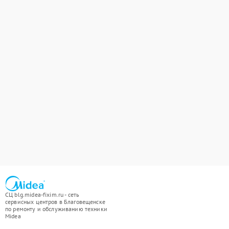
СЦ blg.midea-fixim.ru - сеть
сервисных центров в Благовещенске
по ремонту и обслуживанию техники
Midea