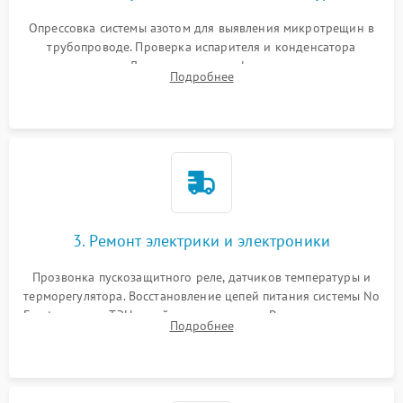
Опрессовка системы азотом для выявления микротрещин в
трубопроводе. Проверка испарителя и конденсатора
течеискателем. Демонтаж старого фильтра-осушителя и
Подробнее
продувка капиллярной трубки для устранения засоров.
3. Ремонт электрики и электроники
Прозвонка пускозащитного реле, датчиков температуры и
терморегулятора. Восстановление цепей питания системы No
Frost, включая ТЭН оттайки и вентилятор. Ремонт или замена
Подробнее
платы управления при сбоях алгоритмов.