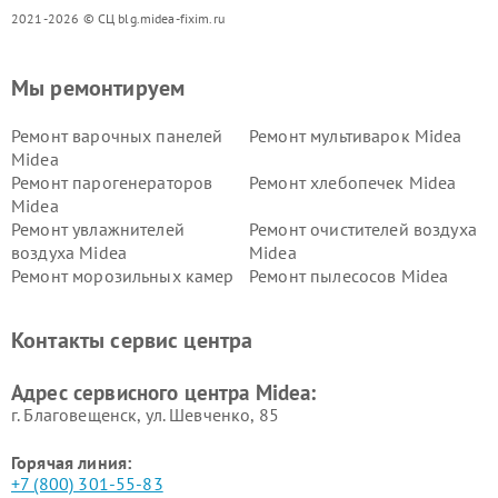
2021-2026 © СЦ blg.midea-fixim.ru
Мы ремонтируем
Ремонт варочных панелей
Ремонт мультиварок Midea
Midea
Ремонт парогенераторов
Ремонт хлебопечек Midea
Midea
Ремонт увлажнителей
Ремонт очистителей воздуха
воздуха Midea
Midea
Ремонт морозильных камер
Ремонт пылесосов Midea
Midea
Ремонт вертикальных
Ремонт обогревателей Midea
Контакты сервис центра
пылесосов Midea
Ремонт вытяжек Midea
Ремонт водонагревателей
Адрес сервисного центра Midea:
Midea
г. Благовещенск, ул. Шевченко, 85
Горячая линия:
+7 (800) 301-55-83