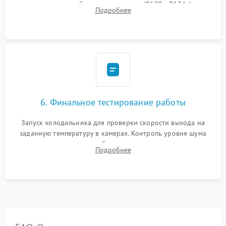
дозированным объемом хладагента (R600a, R134a) по
Подробнее
электронным весам. Контроль рабочего давления в системе.
6. Финальное тестирование работы
Запуск холодильника для проверки скорости выхода на
заданную температуру в камерах. Контроль уровня шума
компрессора, отсутствия обмерзания стенок и корректного
Подробнее
срабатывания системы автоматической оттайки.