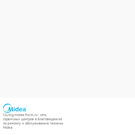
СЦ blg.midea-fixim.ru - сеть
сервисных центров в Благовещенске
по ремонту и обслуживанию техники
Midea