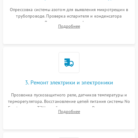
Опрессовка системы азотом для выявления микротрещин в
трубопроводе. Проверка испарителя и конденсатора
течеискателем. Демонтаж старого фильтра-осушителя и
Подробнее
продувка капиллярной трубки для устранения засоров.
3. Ремонт электрики и электроники
Прозвонка пускозащитного реле, датчиков температуры и
терморегулятора. Восстановление цепей питания системы No
Frost, включая ТЭН оттайки и вентилятор. Ремонт или замена
Подробнее
платы управления при сбоях алгоритмов.