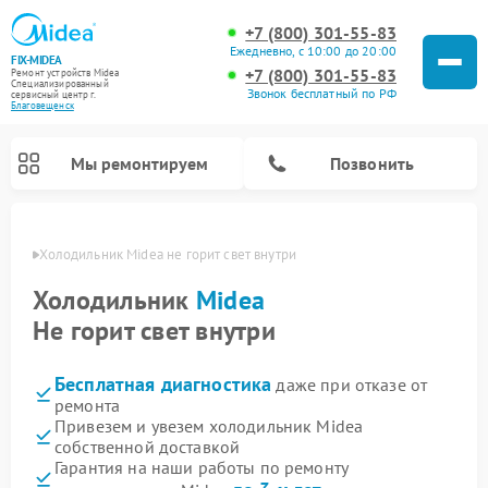
+7 (800) 301-55-83
Ежедневно, с 10:00 до 20:00
FIX-MIDEA
+7 (800) 301-55-83
Ремонт устройств Midea
Специализированный
Звонок бесплатный по РФ
cервисный центр г.
Благовещенск
Мы ремонтируем
Позвонить
енске
Холодильник Midea не горит свет внутри
Холодильник
Midea
Не горит свет внутри
Бесплатная диагностика
даже при отказе от
ремонта
Привезем и увезем холодильник Midea
собственной доставкой
Ремонт вертикальных пылесосов Midea
Ремонт варочных панелей Midea
Ремонт увлажнителей воздуха Midea
Ремонт морозильных камер Midea
Ремонт стиральных машин Midea
Ремонт микроволновых печей Midea
Ремонт очистителей воздуха Midea
Ремонт водонагревателей Midea
Ремонт роботов-пылесосов Midea
Ремонт посудомоечных машин Midea
Ремонт сушильных машин Midea
Гарантия на наши работы по ремонту