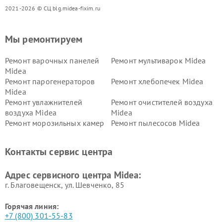
2021-2026 © СЦ blg.midea-fixim.ru
Мы ремонтируем
Ремонт варочных панелей
Ремонт мультиварок Midea
Midea
Ремонт парогенераторов
Ремонт хлебопечек Midea
Midea
Ремонт увлажнителей
Ремонт очистителей воздуха
воздуха Midea
Midea
Ремонт морозильных камер
Ремонт пылесосов Midea
Midea
Ремонт вертикальных
Ремонт обогревателей Midea
Контакты сервис центра
пылесосов Midea
Ремонт вытяжек Midea
Ремонт водонагревателей
Адрес сервисного центра Midea:
Midea
г. Благовещенск, ул. Шевченко, 85
Горячая линия:
+7 (800) 301-55-83