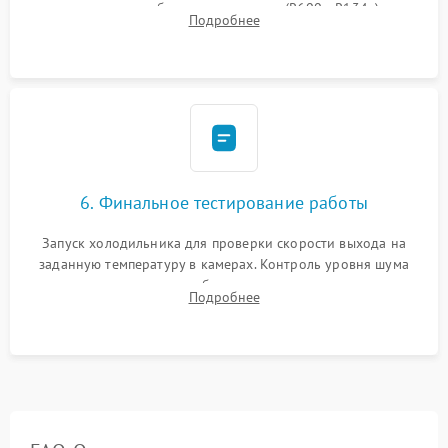
дозированным объемом хладагента (R600a, R134a) по
Подробнее
электронным весам. Контроль рабочего давления в системе.
6. Финальное тестирование работы
Запуск холодильника для проверки скорости выхода на
заданную температуру в камерах. Контроль уровня шума
компрессора, отсутствия обмерзания стенок и корректного
Подробнее
срабатывания системы автоматической оттайки.