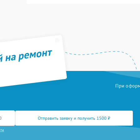
й на ремонт
При оформл
Отправить заявку и получить 1500 ₽
сти