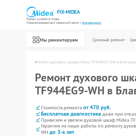
FIX-MIDEA
Ремонт устройств Midea
Специализированный cервисный центр г.
Благовещенск
Мы ремонтируем
Срочный ремонт
Це
ea в Благовещенске
Ремонт духового шкафа Midea TF944EG9-WH в Благове
Ремонт духового шк
TF944EG9-WH в Бла
от 470 руб.
Стоимость ремонта
Бесплатная диагностика
даже при отказ
Привезем и увезем духовой шкаф Midea T
Гарантия на наши работы по ремонту дух
до 3-х лет
WH
Ремонт варочных панелей Midea
Ремонт парогенераторов Midea
Ремонт увлажнителей воздуха Midea
Ремонт очистителей воздуха Midea
Ремонт морозильных камер Midea
Ремонт вертикальных пылесосов Midea
Ремонт водонагревателей Midea
Ремонт роботов-пылесосов Midea
Ремонт стиральных машин Midea
Ремонт посудомоечных машин Midea
Ремонт микроволновых печей Midea
Ремонт кондиционеров Midea
Ремонт сушильных машин Midea