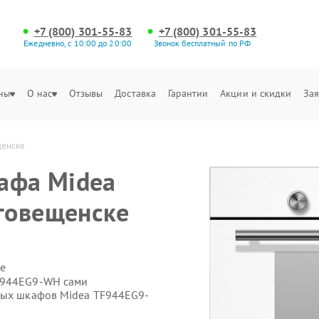
+7 (800) 301-55-83
+7 (800) 301-55-83
Ежедневно, с 10:00 до 20:00
Звонок бесплатный по РФ
ны
О нас
Отзывы
Доставка
Гарантии
Акции и скидки
Зая
щенске
афа Midea
говещенске
е
F944EG9-WH сами
овых шкафов Midea TF944EG9-