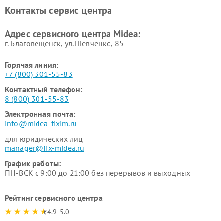
Ремонт вертикальных
Ремонт обогревателей Midea
Контакты сервис центра
пылесосов Midea
Ремонт вытяжек Midea
Ремонт водонагревателей
Адрес сервисного центра Midea:
Midea
г. Благовещенск, ул. Шевченко, 85
Горячая линия:
+7 (800) 301-55-83
Контактный телефон:
8 (800) 301-55-83
Электронная почта:
info@midea-fixim.ru
для юридических лиц
manager@fix-midea.ru
График работы:
ПН-ВСК с 9:00 до 21:00 без перерывов и выходных
Рейтинг сервисного центра
4.9-5.0