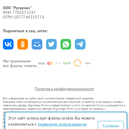
ООО "Русервис"
ИНН 7702633247
ОГРН 1077746335776
Поделиться в соц. сетях:
Мы принимаем
все формы оплаты
Политика конфиденциальности
Вся информация на сайте носит исключительно справочный характер.
Товарные знаки используются исключительно для описания устройств, в отношении которых
сервисные центры blg.midea-fixim.ru предоставляют услуги по ремонту. Услуги оказываются в
неавторизованных сервисных центрах blg.midea-fixim.ru, которые не связаны с
правообладателями товарных знаков или их официальными представителями.
Ремонт осуществляется для устройств, уже введенных в гражданский оборот в соответствии
Этот сайт использует файлы cookie. Вы можете
со статьей 1487 ГК РФ.
Использование товарных знаков не преследует цели индивидуализации услуг или введения
ознакомиться с
правилами использования
Согласен
потребителей в заблуждение, а служит для информирования о предоставляемых услугах по