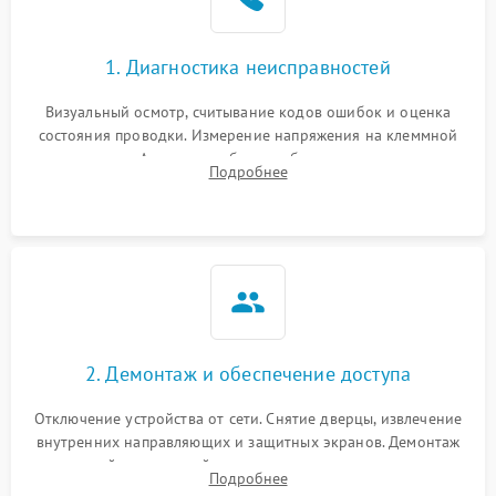
1. Диагностика неисправностей
Визуальный осмотр, считывание кодов ошибок и оценка
состояния проводки. Измерение напряжения на клеммной
колодке. Анализ жалоб на проблемы с нагревом,
Подробнее
конвекцией, панелью управления или блокировкой дверцы.
2. Демонтаж и обеспечение доступа
Отключение устройства от сети. Снятие дверцы, извлечение
внутренних направляющих и защитных экранов. Демонтаж
задней или верхней панели для прямого доступа к
Подробнее
нагревательным элементам, плате и вентиляторам.