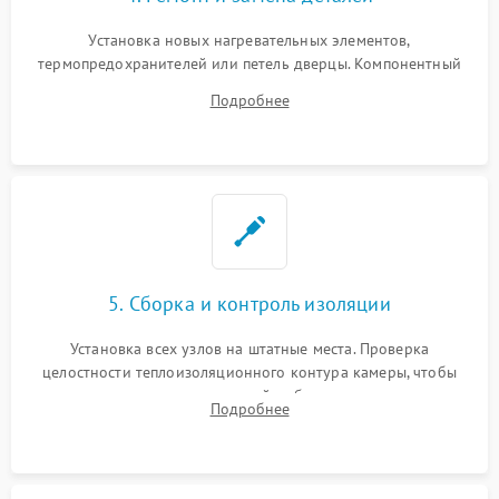
Установка новых нагревательных элементов,
термопредохранителей или петель дверцы. Компонентный
ремонт электронного модуля управления, замена
Подробнее
выгоревших реле, восстановление контактов и замена
уплотнителя.
5. Сборка и контроль изоляции
Установка всех узлов на штатные места. Проверка
целостности теплоизоляционного контура камеры, чтобы
исключить перегрев кухонной мебели и потерю тепла.
Подробнее
Надежная фиксация клемм и сборка корпуса шкафа.