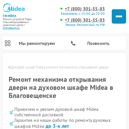
+7 (800) 301-55-83
Ежедневно, с 10:00 до 20:00
FIX-MIDEA
+7 (800) 301-55-83
Ремонт устройств Midea
Специализированный
Звонок бесплатный по РФ
cервисный центр г.
Благовещенск
Мы ремонтируем
Позвонить
енске
Духовой шкаф Midea ремонт механизма открывания двери
Ремонт механизма открывания
двери на духовом шкафе Midea в
Благовещенске
Привезем и увезем духовой шкаф Midea
собственной доставкой
Гарантия на наши работы по ремонту духовых
Ремонт вертикальных пылесосов Midea
Ремонт варочных панелей Midea
Ремонт увлажнителей воздуха Midea
Ремонт морозильных камер Midea
Ремонт посудомоечных машин Midea
Ремонт очистителей воздуха Midea
Ремонт водонагревателей Midea
Ремонт роботов-пылесосов Midea
Ремонт стиральных машин Midea
Ремонт микроволновых печей Midea
Ремонт сушильных машин Midea
до 3-х лет
шкафов Midea