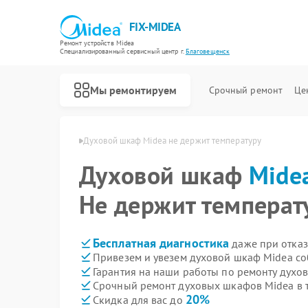
FIX-MIDEA
Ремонт устройств Midea
Специализированный cервисный центр г.
Благовещенск
Мы ремонтируем
Срочный ремонт
Це
ea в Благовещенске
Духовой шкаф Midea не держит температуру
Духовой шкаф
Mide
Не держит температ
Бесплатная диагностика
даже при отказ
Привезем и увезем духовой шкаф Midea со
Гарантия на наши работы по ремонту дух
Срочный ремонт духовых шкафов Midea в 
20%
Скидка для вас до
Ремонт варочных панелей Midea
Ремонт парогенераторов Midea
Ремонт увлажнителей воздуха Midea
Ремонт очистителей воздуха Midea
Ремонт морозильных камер Midea
Ремонт вертикальных пылесосов Midea
Ремонт водонагревателей Midea
Ремонт роботов-пылесосов Midea
Ремонт стиральных машин Midea
Ремонт посудомоечных машин Midea
Ремонт микроволновых печей Midea
Ремонт кондиционеров Midea
Ремонт сушильных машин Midea